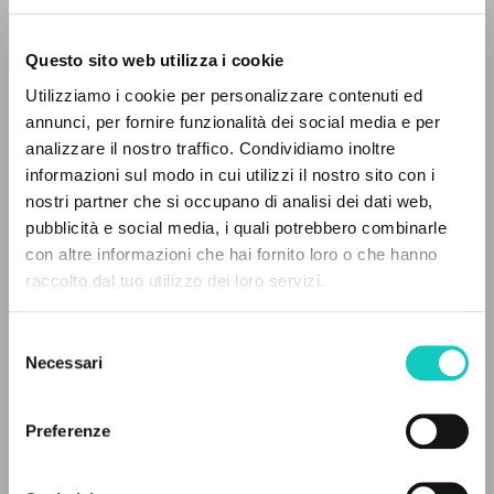
Questo sito web utilizza i cookie
Utilizziamo i cookie per personalizzare contenuti ed
annunci, per fornire funzionalità dei social media e per
analizzare il nostro traffico. Condividiamo inoltre
informazioni sul modo in cui utilizzi il nostro sito con i
nostri partner che si occupano di analisi dei dati web,
Brunelli Lucio
Interview
pubblicità e social media, i quali potrebbero combinarle
Cardinale Gianni
Interview
THE PROJECT
con altre informazioni che hai fornito loro o che hanno
Giussani Luigi
Author
raccolto dal tuo utilizzo dei loro servizi.
The portal collects and gives access to the
Spanish
writings of Luigi Giussani: nearly 5,000
Comunión y Liberación
Selezione
bibliographic references, full texts in 5
1989
Necessari
del
languages, and dedicated thematic sections.
Pages: 7
consenso
Preferenze
BROWSE
LATEST UPDATE