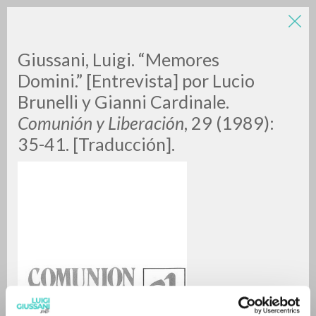
Giussani, Luigi. “Memores
Domini.” [Entrevista] por Lucio
Brunelli y Gianni Cardinale.
Comunión y Liberación
, 29 (1989):
35-41. [Traducción].
ADVANCED SEARCH »
A
Z
0
RESULTS FOUND
MORE RESULTS