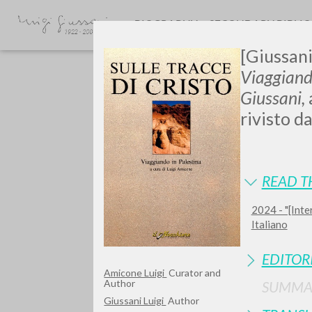
BIOGRAPHY
SECONDARY BIBLI
[Giussani,
Viaggiando
Giussani,
rivisto da
GIU
READ T
2024 - "[Inte
Italiano
EDITOR
Amicone Luigi
Curator and
Author
SUMMA
Giussani Luigi
Author