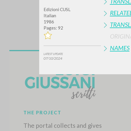
TRANSL
Edizioni CUSL
RELATE
Italian
1986
TRANSL
Pages: 92
ORIGIN
NAMES
LATEST UPDATE
Do y
07/10/2024
TYPE OF WORK