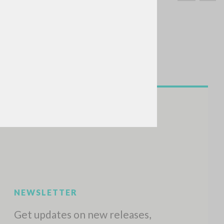
SEARCH
Exact phrase
CH »
RECENT ACTIVITIES
A
Z