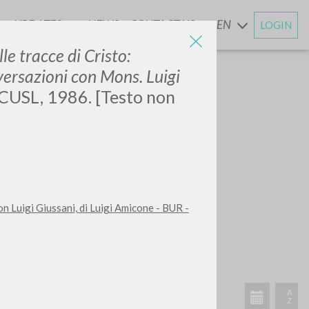
UPDATES
NEWS
CONTACT US
EN
LOGIN
AND
lle tracce di Cristo:
versazioni con Mons. Luigi
 CUSL, 1986. [Testo non
con Luigi Giussani, di Luigi Amicone - BUR -