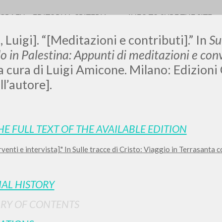
OGRAFY
EDITORIAL CRITERIA
INFO TO SURF THE SITE
 Luigi]. “[Meditazioni e contributi].” In
Su
 in Palestina: Appunti di meditazioni e con
a cura di Luigi Amicone. Milano: Edizioni
ll’autore].
LUIGI
SSANI
HE FULL TEXT OF THE AVAILABLE EDITION
rventi e intervista]." In Sulle tracce di Cristo: Viaggio in Terrasanta 
scritti
IAL HISTORY
RY OF CONTENTS