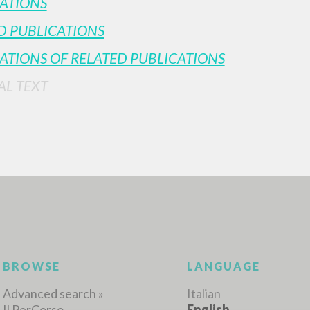
ATIONS
D PUBLICATIONS
ATIONS OF RELATED PUBLICATIONS
AL TEXT
ADVANCED SEAR
ou want even more precise results? Use the
0
RESULTS FOUND
View details by type
LANGUAGE
AUTHOR
YEAR