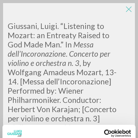
Giussani, Luigi. “Listening to
Mozart: an Entreaty Raised to
God Made Man.” In
Messa
dell’Incoronazione. Concerto per
A
Z
violino e orchestra n. 3
, by
Wolfgang Amadeus Mozart, 13-
0
RESULTS FOUND
14. [Messa dell’Incoronazione]
Performed by: Wiener
Philharmoniker. Conductor:
MORE RESULTS
Herbert Von Karajan; [Concerto
per violino e orchestra n. 3]
Violin: Anne-Sophie Mutter.
Performed by: Berliner