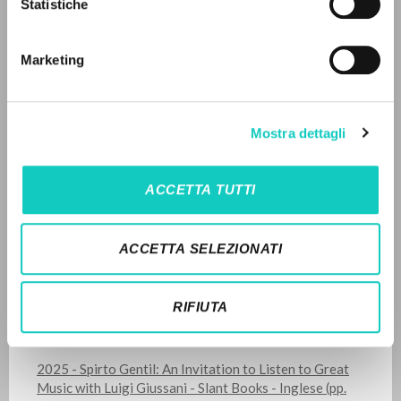
Giussani Luigi
Author
Statistiche
Mozart Wolfgang Amadeus
Composer
LANGUAGE
Marketing
Deutsche Grammophon
Italian
English
Spanish
English
2000
Pages: 2
Mostra dettagli
NEWSLETTER
Get updates on new releases, events and
ACCETTA TUTTI
editorial projects.
LATEST UPDATE
21/05/2025
ACCETTA SELEZIONATI
Subscribe
RIFIUTA
READ THE FULL TEXT OF THE AVAILABLE
EDITION
2025 - Spirto Gentil: An Invitation to Listen to Great
Music with Luigi Giussani - Slant Books - Inglese (pp.