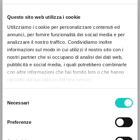
Philharmoniker. Conductor:
Herbert Von Karajan. Spirto
Questo sito web utilizza i cookie
Gentil, 16. [S.l.]: Deutsche
Utilizziamo i cookie per personalizzare contenuti ed
Grammophon, 2000. [CD-Audio +
annunci, per fornire funzionalità dei social media e per
THE PROJECT
analizzare il nostro traffico. Condividiamo inoltre
booklet].
informazioni sul modo in cui utilizzi il nostro sito con i
The portal collects and gives access to the
nostri partner che si occupano di analisi dei dati web,
writings of Luigi Giussani: nearly 5,000
pubblicità e social media, i quali potrebbero combinarle
bibliographic references, full texts in 5
con altre informazioni che hai fornito loro o che hanno
languages, and dedicated thematic sections.
raccolto dal tuo utilizzo dei loro servizi.
Selezione
BROWSE
Necessari
del
consenso
Advanced search »
Il PerCorso
Preferenze
Contact us
Login