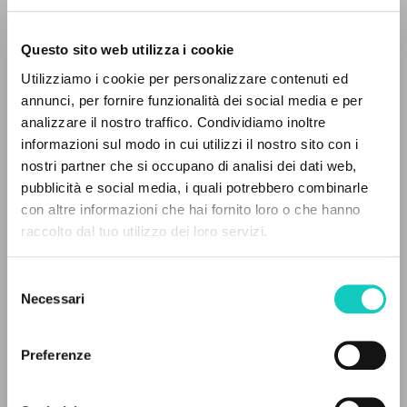
Questo sito web utilizza i cookie
Utilizziamo i cookie per personalizzare contenuti ed
annunci, per fornire funzionalità dei social media e per
THE PROJECT
analizzare il nostro traffico. Condividiamo inoltre
informazioni sul modo in cui utilizzi il nostro sito con i
The portal collects and gives access to the
nostri partner che si occupano di analisi dei dati web,
writings of Luigi Giussani: nearly 5,000
pubblicità e social media, i quali potrebbero combinarle
bibliographic references, full texts in 5
con altre informazioni che hai fornito loro o che hanno
Beethoven Ludwig van
Composer
languages, and dedicated thematic sections.
raccolto dal tuo utilizzo dei loro servizi.
Giussani Luigi
Author
Selezione
BROWSE
Deutsche Grammophon
Necessari
del
English
consenso
Advanced search »
2006
Il PerCorso
Pages: 2
Preferenze
Contact us
Login