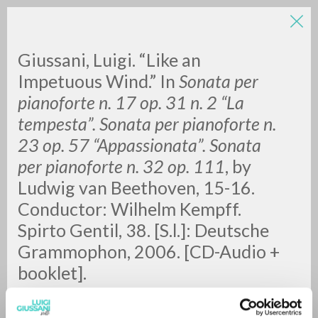
Giussani, Luigi. “Like an
Impetuous Wind.” In
Sonata per
pianoforte n. 17 op. 31 n. 2 “La
tempesta”. Sonata per pianoforte n.
A
Z
23 op. 57 “Appassionata”. Sonata
per pianoforte n. 32 op. 111
, by
0
RESULTS FOUND
Ludwig van Beethoven, 15-16.
Conductor: Wilhelm Kempff.
Spirto Gentil, 38. [S.l.]: Deutsche
MORE RESULTS
Grammophon, 2006. [CD-Audio +
booklet].