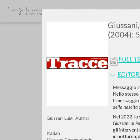
BIOGRAPHY
SECONDARY BIBLI
Giussani, 
(2004): 5
FULL T
EDITOR
GIU
Messaggio in
Nello stesso 
Il messaggio 
della nascita
Nel 2022, lo 
Giussani Luigi
Author
Giussani al P
gli intervent
Italian
in notturna, d
Litterae Communionis-