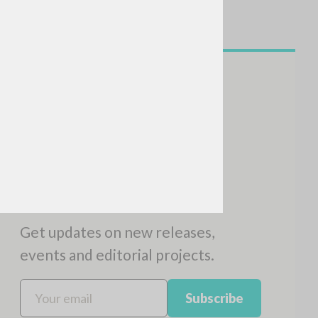
SEARCH
Exact phrase
CH »
RECENT ACTIVITIES
A
Z