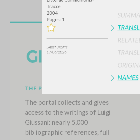
Tracce
2004
SUMMA
Pages: 1
TRANSL
RELATE
LATEST UPDATE
TRANSL
17/06/2026
Do y
ORIGIN
NAMES
TYPE OF WORK