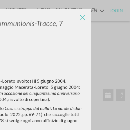
UPDATES
NEWS
CONTACT US
EN
LOGIN
AND
Communionis-Tracce
, 7
Loreto, svoltosi il 5 giugno 2004.
egrinaggio Macerata-Loreto: 5 giugno 2004:
 In occasione del cinquantesimo anniversario
04, risvolto di copertina).
olo
Cosa ci strappa dal nulla?: Le parole di don
aolo, 2022, pp. 69-71), che raccoglie tutti
8 si svolge ogni anno all’inizio di giugno,