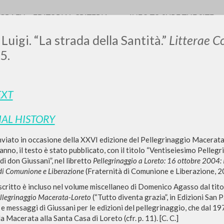
OGRAFY
EDITORIAL CRITERIA
INFO TO SURF THE SITE
Luigi. “La strada della Santità.”
Litterae 
5.
LUIGI
EXT
IAL HISTORY
SSANI
viato in occasione della XXVI edizione del Pellegrinaggio Macerata-
anno, il testo è stato pubblicato, con il titolo “Ventiseiesimo Pell
scritti
di don Giussani”, nel libretto
Pellegrinaggio a Loreto: 16 ottobre 2004:
 di Comunione e Liberazione
(Fraternità di Comunione e Liberazione, 20
scritto è incluso nel volume miscellaneo di Domenico Agasso dal tit
ellegrinaggio Macerata-Loreto
(“Tutto diventa grazia”, in Edizioni San P
i e messaggi di Giussani per le edizioni del pellegrinaggio, che dal 197
a Macerata alla Santa Casa di Loreto (cfr. p. 11). [C. C.]