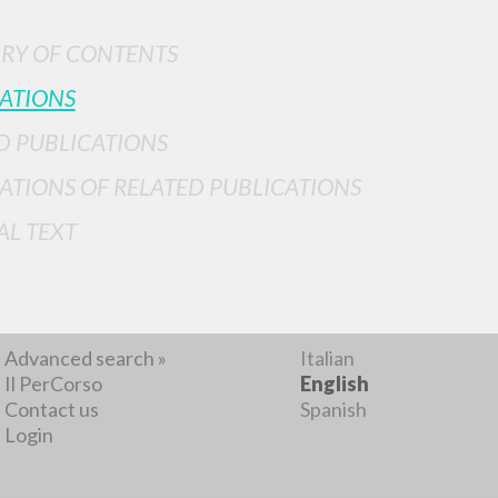
RY OF CONTENTS
ATIONS
D PUBLICATIONS
ATIONS OF RELATED PUBLICATIONS
ADVANCED SEAR
ou want even more precise results? Use the
AL TEXT
0
RESULTS FOUND
View details by type
LANGUAGE
AUTHOR
YEAR