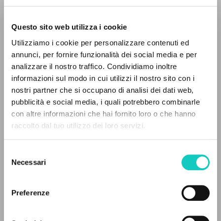
Questo sito web utilizza i cookie
Utilizziamo i cookie per personalizzare contenuti ed
annunci, per fornire funzionalità dei social media e per
Giussani Luigi
Author
analizzare il nostro traffico. Condividiamo inoltre
informazioni sul modo in cui utilizzi il nostro sito con i
Italian
nostri partner che si occupano di analisi dei dati web,
Litterae Communionis-Tracce
pubblicità e social media, i quali potrebbero combinarle
2005
THE PROJECT
con altre informazioni che hai fornito loro o che hanno
Pages: 5
raccolto dal tuo utilizzo dei loro servizi.
The portal collects and gives access to the
writings of Luigi Giussani: nearly 5,000
Selezione
bibliographic references, full texts in 5
LATEST UPDATE
Necessari
del
03/09/2025
languages, and dedicated thematic sections.
consenso
Preferenze
BROWSE
FULL TEXT