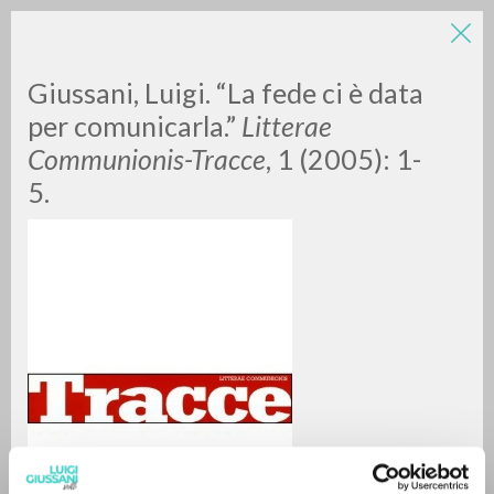
Giussani, Luigi. “La fede ci è data
per comunicarla.”
Litterae
Communionis-Tracce
, 1 (2005): 1-
5.
ADVANCED SEARCH »
A
Z
0
RESULTS FOUND
MORE RESULTS