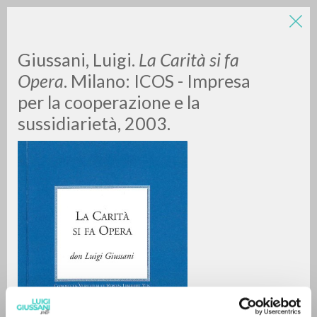
Giussani, Luigi.
La Carità si fa
Opera
. Milano: ICOS - Impresa
per la cooperazione e la
sussidiarietà, 2003.
ADVANCED SEARCH »
A
Z
0
RESULTS FOUND
MORE RESULTS