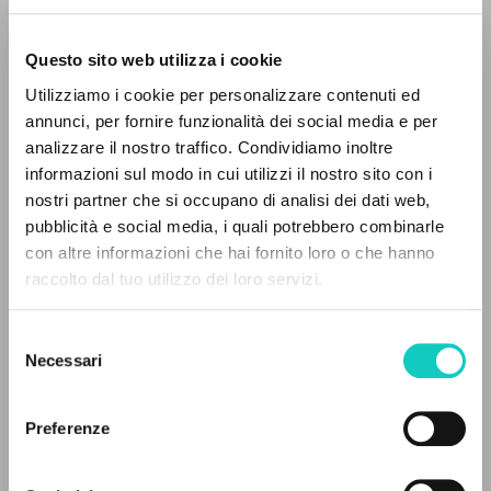
Questo sito web utilizza i cookie
Utilizziamo i cookie per personalizzare contenuti ed
annunci, per fornire funzionalità dei social media e per
analizzare il nostro traffico. Condividiamo inoltre
informazioni sul modo in cui utilizzi il nostro sito con i
Giussani Luigi
Author
nostri partner che si occupano di analisi dei dati web,
pubblicità e social media, i quali potrebbero combinarle
ICOS
THE PROJECT
con altre informazioni che hai fornito loro o che hanno
Italian
raccolto dal tuo utilizzo dei loro servizi.
2003
The portal collects and gives access to the
Pages: 16
writings of Luigi Giussani: nearly 5,000
Selezione
bibliographic references, full texts in 5
Necessari
del
languages, and dedicated thematic sections.
consenso
LATEST UPDATE
16/09/2022
Preferenze
BROWSE