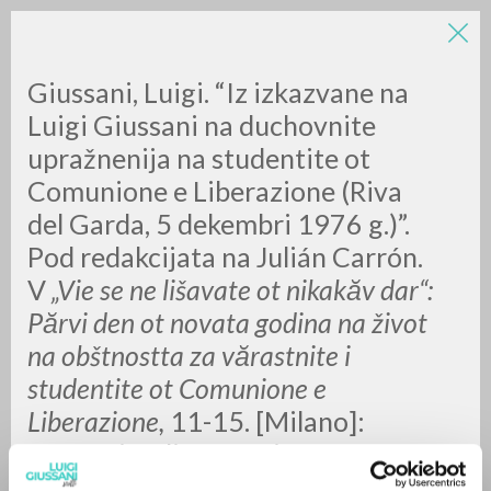
Giussani, Luigi. “Iz izkazvane na
Luigi Giussani na duchovnite
upražnenija na studentite ot
Comunione e Liberazione (Riva
del Garda, 5 dekembri 1976 g.)”.
Pod redakcijata na Julián Carrón.
ADVANCED SEARCH »
V
„Vie se ne lišavate ot nikakăv dar“:
A
Z
Părvi den ot novata godina na život
na obštnostta za vărastnite i
0
RESULTS FOUND
studentite ot Comunione e
Liberazione,
11-15. [Milano]:
Fraternità di Comunione e
Liberazione, 2021. Pdf.
MORE RESULTS