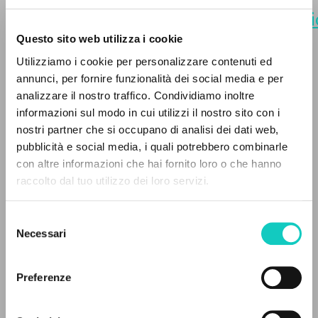
https://www.clonline.org/it/pubblicazi
10-01-nessun-dono-di-grazia-
Questo sito web utilizza i cookie
piu-vi-manca-2021
. [Prevod].
Utilizziamo i cookie per personalizzare contenuti ed
annunci, per fornire funzionalità dei social media e per
analizzare il nostro traffico. Condividiamo inoltre
informazioni sul modo in cui utilizzi il nostro sito con i
nostri partner che si occupano di analisi dei dati web,
pubblicità e social media, i quali potrebbero combinarle
THE PROJECT
con altre informazioni che hai fornito loro o che hanno
raccolto dal tuo utilizzo dei loro servizi.
The portal collects and gives access to the
writings of Luigi Giussani: nearly 5,000
Selezione
bibliographic references, full texts in 5
Necessari
del
languages, and dedicated thematic sections.
consenso
Preferenze
BROWSE