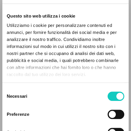
Questo sito web utilizza i cookie
ADVANCED SEARCH »
Utilizziamo i cookie per personalizzare contenuti ed
A
Z
annunci, per fornire funzionalità dei social media e per
analizzare il nostro traffico. Condividiamo inoltre
0
RESULTS FOUND
informazioni sul modo in cui utilizzi il nostro sito con i
nostri partner che si occupano di analisi dei dati web,
pubblicità e social media, i quali potrebbero combinarle
con altre informazioni che hai fornito loro o che hanno
raccolto dal tuo utilizzo dei loro servizi.
MORE RESULTS
Selezione
Giussani Luigi
Author
Necessari
del
consenso
The Path to Peace Foundation
Preferenze
English
2002
Pages: 1