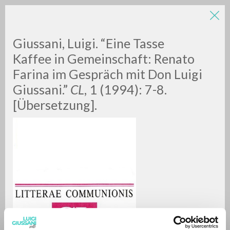
Giussani, Luigi. “Eine Tasse
Kaffee in Gemeinschaft: Renato
Farina im Gespräch mit Don Luigi
Giussani.”
CL
, 1 (1994): 7-8.
[Übersetzung].
ADVANCED SEARCH »
A
Z
0
RESULTS FOUND
MORE RESULTS