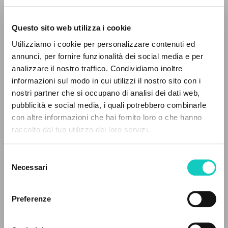
Questo sito web utilizza i cookie
Utilizziamo i cookie per personalizzare contenuti ed
annunci, per fornire funzionalità dei social media e per
analizzare il nostro traffico. Condividiamo inoltre
informazioni sul modo in cui utilizzi il nostro sito con i
Farina Renato
Interview
nostri partner che si occupano di analisi dei dati web,
Giussani Luigi
Author
pubblicità e social media, i quali potrebbero combinarle
THE PROJECT
con altre informazioni che hai fornito loro o che hanno
German
raccolto dal tuo utilizzo dei loro servizi.
CL
The portal collects and gives access to the
1994
writings of Luigi Giussani: nearly 5,000
Pages: 2
Selezione
bibliographic references, full texts in 5
Necessari
del
languages, and dedicated thematic sections.
consenso
Preferenze
LATEST UPDATE
16/07/2020
BROWSE