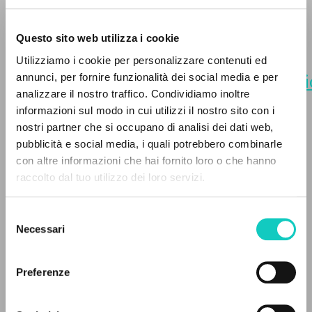
[Milano]: Fraternità di
Comunione e Liberazione, 2021.
Questo sito web utilizza i cookie
ADVANCED SEARCH »
Pdf.
Utilizziamo i cookie per personalizzare contenuti ed
A
Z
https://www.clonline.org/it/pubblicazi
annunci, per fornire funzionalità dei social media e per
analizzare il nostro traffico. Condividiamo inoltre
10-01-nessun-dono-di-grazia-
0
RESULTS FOUND
informazioni sul modo in cui utilizzi il nostro sito con i
piu-vi-manca-2021
.
nostri partner che si occupano di analisi dei dati web,
[Terjemahan].
pubblicità e social media, i quali potrebbero combinarle
con altre informazioni che hai fornito loro o che hanno
raccolto dal tuo utilizzo dei loro servizi.
MORE RESULTS
Selezione
Necessari
del
consenso
Preferenze