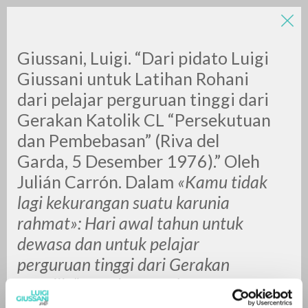
LUIGI
Giussani, Luigi. “Dari pidato Luigi
Giussani untuk Latihan Rohani
dari pelajar perguruan tinggi dari
GIUSSANI
Gerakan Katolik CL “Persekutuan
dan Pembebasan” (Riva del
scritti
Garda, 5 Desember 1976).” Oleh
Julián Carrón. Dalam
«Kamu tidak
lagi kekurangan suatu karunia
rahmat»: Hari awal tahun untuk
dewasa dan untuk pelajar
perguruan tinggi dari Gerakan
Katolik “Persekutuan dan
Pembebasan” (CL)
, 12-17.