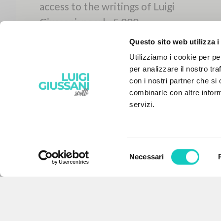
Questo sito web utilizza i
Utilizziamo i cookie per pe
per analizzare il nostro tra
con i nostri partner che si
combinarle con altre inform
servizi.
Selezione
Necessari
del
THE PROJECT
consenso
The portal collects and gives
access to the writings of Luigi
Giussani: nearly 5,000