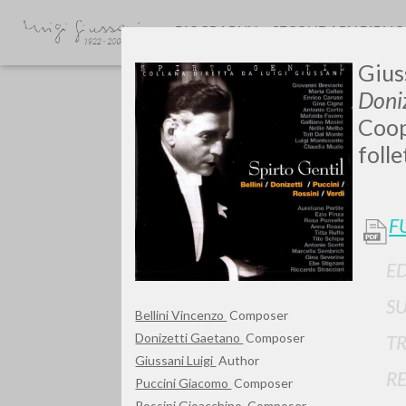
BIOGRAPHY
SECONDARY BIBLI
Giuss
Doniz
Coop
folle
GIU
F
ED
S
Bellini Vincenzo
Composer
Donizetti Gaetano
Composer
T
Giussani Luigi
Author
R
Puccini Giacomo
Composer
Rossini Gioacchino
Composer