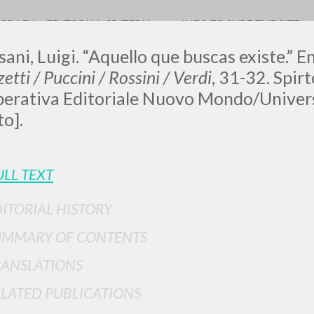
OGRAFY
EDITORIAL CRITERIA
INFO TO SURF THE SITE
ani, Luigi. “Aquello que buscas existe.”
E
etti / Puccini / Rossini / Verdi
, 31-32. Spirt
erativa Editoriale Nuovo Mondo/Univers
to].
LUIGI
SSANI
ULL TEXT
ITORIAL HISTORY
scritti
UMMARY OF CONTENTS
RANSLATIONS
ELATED PUBLICATIONS