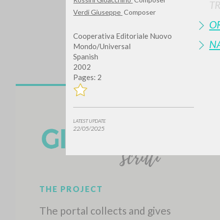
T
Verdi Giuseppe
Composer
OR
Cooperativa Editoriale Nuovo
N
Mondo/Universal
Spanish
2002
Pages: 2
Do y
LATEST UPDATE
22/05/2025
TYPE OF WORK