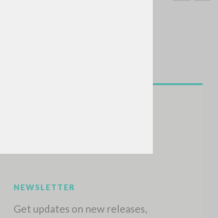
SEARCH
Exact phrase
CH »
RECENT ACTIVITIES
A
Z