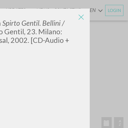
UPDATES
NEWS
CONTACT US
EN
LOGIN
AND
n
Spirto Gentil. Bellini /
o Gentil, 23. Milano:
al, 2002. [CD-Audio +