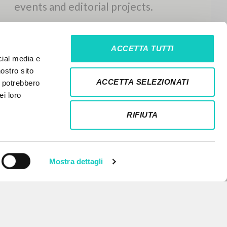
ACCETTA TUTTI
cial media e
nostro sito
ACCETTA SELEZIONATI
i potrebbero
ei loro
RIFIUTA
Mostra dettagli
NEWSLETTER
Get updates on new releases,
events and editorial projects.