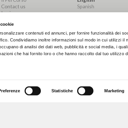
MORE RESULTS
 cookie
rsonalizzare contenuti ed annunci, per fornire funzionalità dei so
ffico. Condividiamo inoltre informazioni sul modo in cui utilizzi il 
 occupano di analisi dei dati web, pubblicità e social media, i qual
azioni che hai fornito loro o che hanno raccolto dal tuo utilizzo d
Preferenze
Statistiche
Marketing
BROWSE
LANGUAGE
Advanced search »
Italian
Il PerCorso
English
Contact us
Spanish