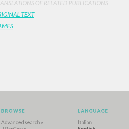
RANSLATIONS OF RELATED PUBLICATIONS
IGINAL TEXT
AMES
ADVANCED SEAR
ou want even more precise results? Use the
0
RESULTS FOUND
View details by type
LANGUAGE
AUTHOR
YEAR