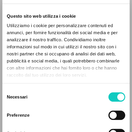
[CD-Audio + folleto].
Questo sito web utilizza i cookie
Utilizziamo i cookie per personalizzare contenuti ed
annunci, per fornire funzionalità dei social media e per
analizzare il nostro traffico. Condividiamo inoltre
informazioni sul modo in cui utilizzi il nostro sito con i
nostri partner che si occupano di analisi dei dati web,
pubblicità e social media, i quali potrebbero combinarle
THE PROJECT
con altre informazioni che hai fornito loro o che hanno
raccolto dal tuo utilizzo dei loro servizi.
The portal collects and gives access to the
writings of Luigi Giussani: nearly 5,000
Selezione
bibliographic references, full texts in 5
Giussani Luigi
Author
Necessari
del
languages, and dedicated thematic sections.
Mozart Wolfgang Amadeus
Composer
consenso
Preferenze
PHILIPS
BROWSE
Spanish
2005