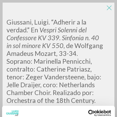
Giussani, Luigi. “Adherir a la
verdad.” En
Vespri Solenni del
Confessore KV 339. Sinfonia n. 40
in sol minore KV 550
, de
Wolfgang
Amadeus Mozart, 33-34.
Soprano: Marinella Pennicchi,
ADVANCED SEARCH »
contralto: Catherine Patriasz,
A
Z
tenor: Zeger Vandersteene, bajo:
Jelle Draijer, coro: Netherlands
0
RESULTS FOUND
Chamber Choir. Realizado por:
Orchestra of the 18th Century.
Conductor: Frans Brüggen. Spirto
Gentil, 36. [S.l.]: Philips, 2005.
MORE RESULTS