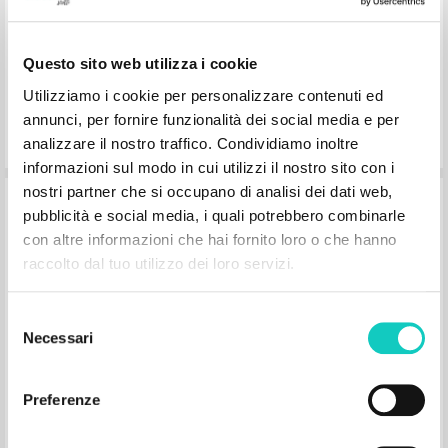
Portoghese BR
Place of publication : São Paulo
Pages: 100
ISBN
: 978-65-88359-55-6
Questo sito web utilizza i cookie
Utilizziamo i cookie per personalizzare contenuti ed
annunci, per fornire funzionalità dei social media e per
analizzare il nostro traffico. Condividiamo inoltre
informazioni sul modo in cui utilizzi il nostro sito con i
nostri partner che si occupano di analisi dei dati web,
O encontro que acende a esperança
pubblicità e social media, i quali potrebbero combinarle
con altre informazioni che hai fornito loro o che hanno
raccolto dal tuo utilizzo dei loro servizi.
Giussani Luigi Author
Prosperi Davide Curator
Parolin Pietro Preface
Selezione
Paulinas Editora
Necessari
del
2025
Portuguese
consenso
Place of publication : Prior Velho
Pages: 128
Preferenze
ISBN
: 978-989-590-011-4