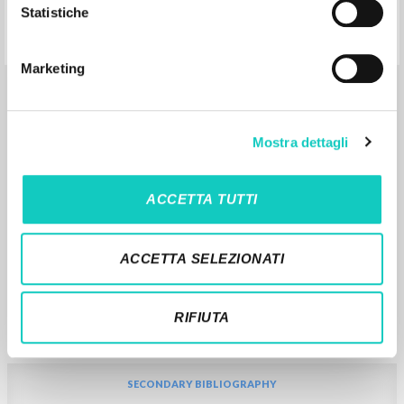
Statistiche
Marketing
SECONDARY BIBLIOGRAPHY
Prefazione a L'incontro che accende la
Mostra dettagli
speranza, di Luigi Giussani
ACCETTA TUTTI
Giussani Luigi Author
Parolin Pietro Author
Libreria Editrice Vaticana
ACCETTA SELEZIONATI
2025
Italian
Place of publication : Città del Vaticano
Pages: 5
ISBN
: 978-88-266-0968-3
RIFIUTA
SECONDARY BIBLIOGRAPHY