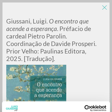
Giussani, Luigi.
O encontro que
acende a esperança
. Préfacio de
cardeal Pietro Parolin.
Coordinação de Davide Prosperi.
A
Z
Prior Velho: Paulinas Editora,
2025. [Tradução].
0
RESULTS FOUND
MORE RESULTS