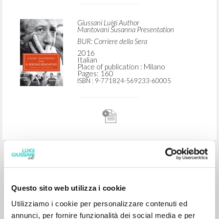
ADVANCED SEARCH »
A
Z
2
RESULTS FOUND
Il rischio educativo
Giussani Luigi Author
Mantovani Susanna Presentation
BUR: Corriere della Sera
2016
Questo sito web utilizza i cookie
Italian
Place of publication : Milano
Utilizziamo i cookie per personalizzare contenuti ed
Pages: 160
ISBN
: 9-771824-569233-60005
annunci, per fornire funzionalità dei social media e per