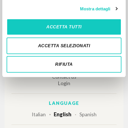
MORE RESULTS
Mostra dettagli
ACCETTA TUTTI
ACCETTA SELEZIONATI
RIFIUTA
THE PROJECT
The portal collects and gives access to the
writings of Luigi Giussani: nearly 5,000
bibliographic references, full texts in 5
languages, and dedicated thematic sections.