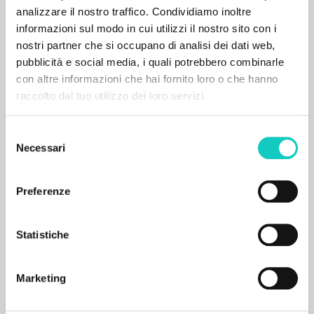
analizzare il nostro traffico. Condividiamo inoltre
informazioni sul modo in cui utilizzi il nostro sito con i
nostri partner che si occupano di analisi dei dati web,
pubblicità e social media, i quali potrebbero combinarle
con altre informazioni che hai fornito loro o che hanno
raccolto dal tuo utilizzo dei loro servizi.
SECONDARY BIBLIOGRAPHY
Presentazione a Il rischio educativo, di
Selezione
Luigi Giussani
Necessari
del
consenso
Giussani Luigi Author
Preferenze
Mantovani Susanna Author
BUR: Corriere della Sera
2016
Statistiche
Italian
Place of publication : Milano
Pages: 9
ISBN
: 9-771824-569233-60005
Marketing