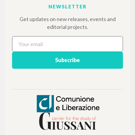
BROWSE
Advanced search »
Il PerCorso
Contact us
Login
LANGUAGE
Italian
English
Spanish
NEWSLETTER
Get updates on new releases, events and
editorial projects.