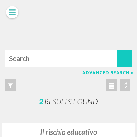
LUIGI
GIUSSANI
scritti