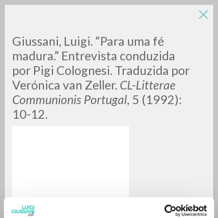
Giussani, Luigi. “Para uma fé
madura.” Entrevista conduzida
por Pigi Colognesi. Traduzida por
Verónica van Zeller.
CL-Litterae
Communionis Portugal
, 5 (1992):
10-12.
ADVANCED SEARCH »
A
Z
0
RESULTS FOUND
MORE RESULTS