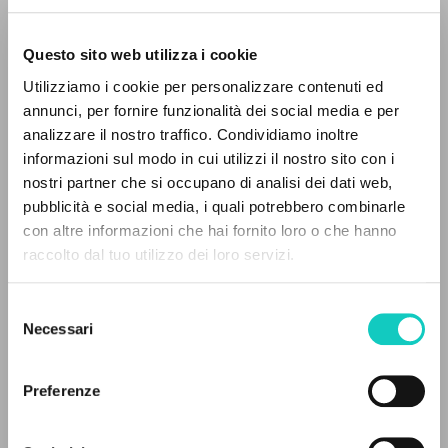
Questo sito web utilizza i cookie
Utilizziamo i cookie per personalizzare contenuti ed
annunci, per fornire funzionalità dei social media e per
analizzare il nostro traffico. Condividiamo inoltre
informazioni sul modo in cui utilizzi il nostro sito con i
nostri partner che si occupano di analisi dei dati web,
pubblicità e social media, i quali potrebbero combinarle
Colognesi Pigi
Interview
THE PROJECT
con altre informazioni che hai fornito loro o che hanno
Giussani Luigi
Author
raccolto dal tuo utilizzo dei loro servizi.
van Zeller Verónica
Translator
The portal collects and gives access to the
writings of Luigi Giussani: nearly 5,000
Selezione
Portuguese
bibliographic references, full texts in 5
Necessari
del
CL-Litterae Communionis Portugal
languages, and dedicated thematic sections.
1992
consenso
Pages: 3
Preferenze
BROWSE