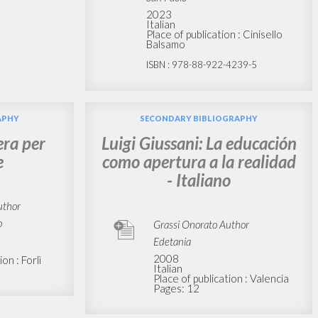
2023
Italian
Place of publication : Cinisello
Balsamo
ISBN
: 978-88-922-4239-5
APHY
SECONDARY BIBLIOGRAPHY
era per
Luigi Giussani: La educación
e
como apertura a la realidad
- Italiano
uthor
o
Grassi Onorato Author
Edetania
2008
on : Forlì
Italian
Place of publication : Valencia
Pages: 12