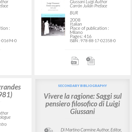
uthor
Giussani Luigi Author
eface
Carrón Julián Preface
BUR
2008
Italian
tion :
Place of publication :
Milano
Pages: 416
7-01694-0
ISBN
: 978-88-17-02358-0
grandes
SECONDARY BIBLIOGRAPHY
981)
Vivere la ragione: Saggi sul
pensiero filosofico di Luigi
Giussani
uthor
ologue
ntro
Di Martino Carmine Author, Editor,