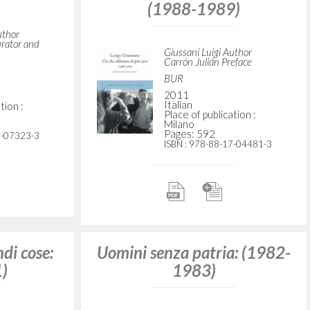
(1988-1989)
uthor
urator and
Giussani Luigi Author
Carrón Julián Preface
BUR
2011
Italian
tion :
Place of publication :
Milano
Pages: 592
7-07323-3
ISBN
: 978-88-17-04481-3
ndi cose:
Uomini senza patria: (1982-
)
1983)