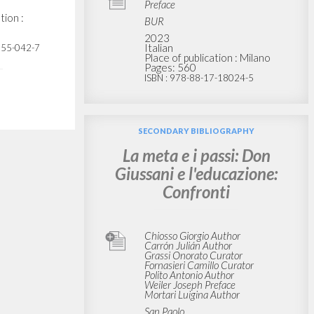
Preface
tion :
BUR
2023
Italian
055-042-7
Place of publication : Milano
Pages: 560
ISBN
: 978-88-17-18024-5
SECONDARY BIBLIOGRAPHY
La meta e i passi: Don
Giussani e l'educazione:
Confronti
Chiosso Giorgio Author
Carrón Julián Author
Grassi Onorato Curator
Fornasieri Camillo Curator
Polito Antonio Author
Weiler Joseph Preface
Mortari Luigina Author
San Paolo