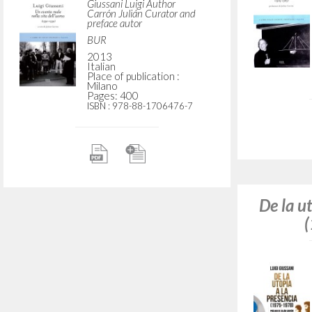
Giussani Luigi Author
Carrón Julián Curator and
preface autor
BUR
2013
Italian
Place of publication :
Milano
Pages: 400
ISBN
: 978-88-1706476-7
De la ut