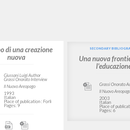
po di una creazione
SECONDARY BIBLIOGR
nuova
Una nuova fronti
l’educazion
Giussani Luigi Author
Grassi Onorato Interview
Grassi Onorato A
Il Nuovo Areopago
Il Nuovo Areopag
1993
Italian
2003
Place of publication : Forlì
Italian
Pages: 9
Place of publicati
Pages: 6