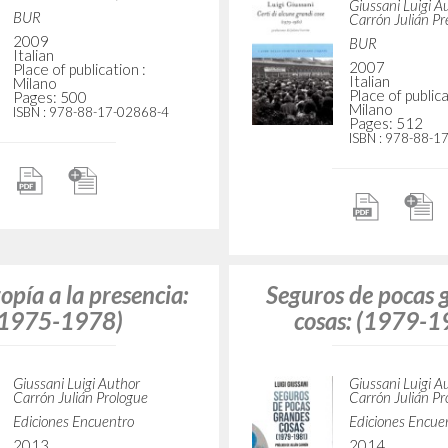
Giussani Luigi A
BUR
Carrón Julián Pr
2009
BUR
Italian
2007
Place of publication :
Italian
Milano
Place of publica
Pages: 500
Milano
ISBN
: 978-88-17-02868-4
Pages: 512
ISBN
: 978-88-1
opía a la presencia:
Seguros de pocas 
(1975-1978)
cosas: (1979-1
Giussani Luigi Author
Giussani Luigi A
Carrón Julián Prologue
Carrón Julián Pr
Ediciones Encuentro
Ediciones Encue
2013
2014