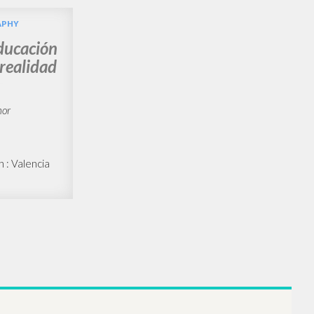
APHY
educación
realidad
hor
n : Valencia