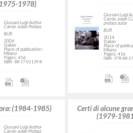
(1975-1978)
Giussani Luigi A
Carrón Julián C
Giussani Luigi Author
preface autor
Carrón Julián Preface
BUR
BUR
2014
2006
Italian
Italian
Place of publica
Place of publication :
Milano
Milano
Pages: 416
Pages: 416
ISBN
: 978-88-1
ISBN
: 88-17-01139-8
 ora: (1984-1985)
Certi di alcune gra
(1979-1981
Giussani Luigi Author
Carrón Julián Preface