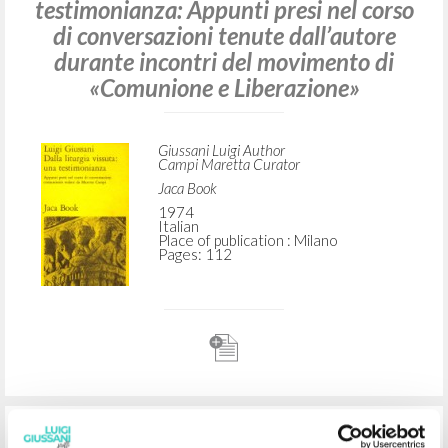
ADVANCED SEARCH »
A
Z
2
RESULTS FOUND