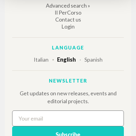
MORE RESULTS
THE PROJECT
The portal collects and gives access to the
writings of Luigi Giussani: nearly 5,000
bibliographic references, full texts in 5
languages, and dedicated thematic sections.