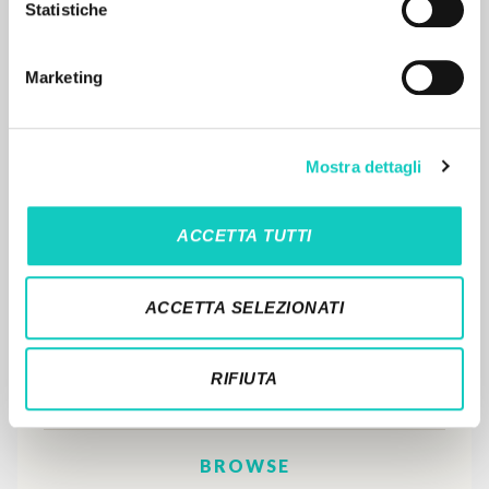
Statistiche
Dalla liturgia vissuta: una
testimonianza: Appunti presi nel corso
Marketing
di conversazioni tenute dall’autore
durante incontri del movimento di
«Comunione e Liberazione»
Mostra dettagli
Giussani Luigi Author
Campi Maretta Curator
ACCETTA TUTTI
Jaca Book
1973
Italian
ACCETTA SELEZIONATI
Place of publication : Milano
Pages: 112
RIFIUTA