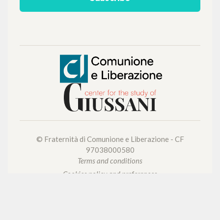
BROWSE
Advanced search »
Il PerCorso
Contact us
Login
LANGUAGE
Italian
English
Spanish
NEWSLETTER
Get updates on new releases, events and
editorial projects.