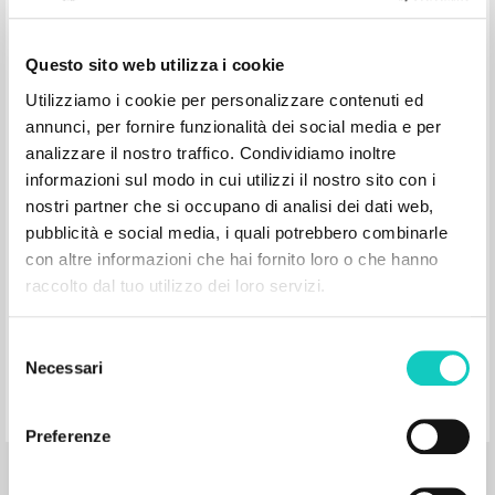
Dalla liturgia vissuta: una
testimonianza: Appunti presi nel corso
Questo sito web utilizza i cookie
di conversazioni tenute dall’autore
Utilizziamo i cookie per personalizzare contenuti ed
durante incontri del movimento di
annunci, per fornire funzionalità dei social media e per
«Comunione e Liberazione»
analizzare il nostro traffico. Condividiamo inoltre
informazioni sul modo in cui utilizzi il nostro sito con i
nostri partner che si occupano di analisi dei dati web,
Giussani Luigi Author
Campi Maretta Curator
pubblicità e social media, i quali potrebbero combinarle
Jaca Book
con altre informazioni che hai fornito loro o che hanno
1974
raccolto dal tuo utilizzo dei loro servizi.
Italian
Place of publication : Milano
Pages: 112
Selezione
Necessari
del
consenso
Preferenze