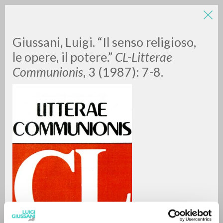
Giussani, Luigi. “Il senso religioso,
le opere, il potere.”
CL-Litterae
Communionis
, 3 (1987): 7-8.
RICERCA AVANZATA »
A
Z
0
DOCUMENTI TROVATI
RISULTATI SUCCESSIVI