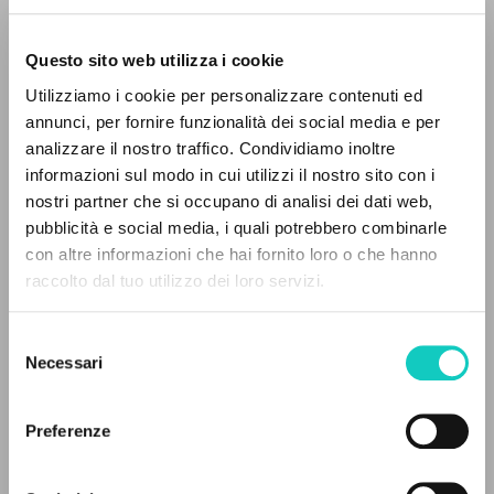
Questo sito web utilizza i cookie
Giussani Luigi
Autore
Utilizziamo i cookie per personalizzare contenuti ed
annunci, per fornire funzionalità dei social media e per
Italiano
analizzare il nostro traffico. Condividiamo inoltre
CL-Litterae Communionis
1987
informazioni sul modo in cui utilizzi il nostro sito con i
Pagine: 2
nostri partner che si occupano di analisi dei dati web,
pubblicità e social media, i quali potrebbero combinarle
IL PROGETTO
con altre informazioni che hai fornito loro o che hanno
raccolto dal tuo utilizzo dei loro servizi.
Il portale raccoglie e rende accessibili gli scritti
ULTIMO AGGIORNAMENTO
03/10/2024
di Luigi Giussani: quasi 5000 voci bibliografiche,
Selezione
testi integrali in 5 lingue e percorsi tematici
Necessari
del
dedicati.
consenso
LEGGI IL FULL TEXT NELL'EDIZIONE
Preferenze
DISPONIBILE
NAVIGA