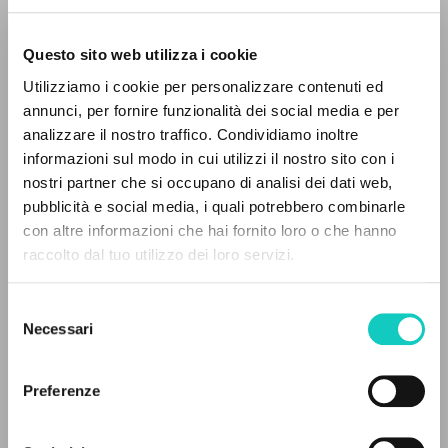
Questo sito web utilizza i cookie
Utilizziamo i cookie per personalizzare contenuti ed
annunci, per fornire funzionalità dei social media e per
IL PROGETTO
analizzare il nostro traffico. Condividiamo inoltre
informazioni sul modo in cui utilizzi il nostro sito con i
Il portale raccoglie e rende accessibili gli scritti
nostri partner che si occupano di analisi dei dati web,
di Luigi Giussani: quasi 5000 voci bibliografiche,
pubblicità e social media, i quali potrebbero combinarle
testi integrali in 5 lingue e percorsi tematici
con altre informazioni che hai fornito loro o che hanno
Giussani Luigi
Autore
dedicati.
raccolto dal tuo utilizzo dei loro servizi.
Edizioni Nuovo Mondo
Selezione
Italiano
NAVIGA
Necessari
2000
del
Pagine: 63
consenso
Ricerca avanzata »
Il PerCorso
Preferenze
Contatti
Login
ULTIMO AGGIORNAMENTO