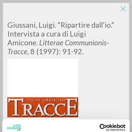
Giussani, Luigi. “Ripartire dall’io.”
Intervista a cura di Luigi
Amicone.
Litterae Communionis-
Tracce
, 8 (1997): 91-92.
A
Z
0
RESULTS FOUND
MORE RESULTS