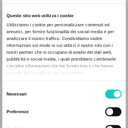
Questo sito web utilizza i cookie
Utilizziamo i cookie per personalizzare contenuti ed
annunci, per fornire funzionalità dei social media e per
Amicone Luigi
Interview
THE PROJECT
analizzare il nostro traffico. Condividiamo inoltre
Giussani Luigi
Author
informazioni sul modo in cui utilizzi il nostro sito con i
The portal collects and gives access to the
nostri partner che si occupano di analisi dei dati web,
Italian
writings of Luigi Giussani: nearly 5,000
pubblicità e social media, i quali potrebbero combinarle
Litterae Communionis-Tracce
bibliographic references, full texts in 5
con altre informazioni che hai fornito loro o che hanno
1997
languages, and dedicated thematic sections.
raccolto dal tuo utilizzo dei loro servizi.
Pages: 2
Selezione
BROWSE
Necessari
del
LATEST UPDATE
consenso
Advanced search »
26/03/2020
Il PerCorso
Preferenze
Contact us
Login