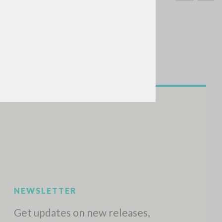
SEARCH
Exact phrase
CH »
RECENT ACTIVITIES
A
Z