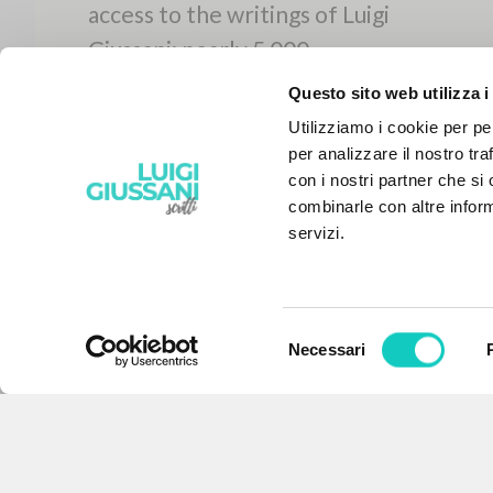
Questo sito web utilizza i
Utilizziamo i cookie per pe
per analizzare il nostro tra
con i nostri partner che si
combinarle con altre inform
servizi.
Selezione
Necessari
del
THE PROJECT
consenso
The portal collects and gives
access to the writings of Luigi
Giussani: nearly 5,000