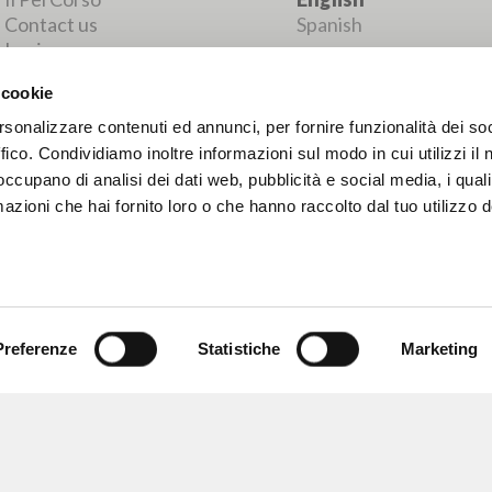
MORE RESULTS
 cookie
rsonalizzare contenuti ed annunci, per fornire funzionalità dei so
ffico. Condividiamo inoltre informazioni sul modo in cui utilizzi il 
 occupano di analisi dei dati web, pubblicità e social media, i qual
azioni che hai fornito loro o che hanno raccolto dal tuo utilizzo d
Preferenze
Statistiche
Marketing
BROWSE
LANGUAGE
Advanced search »
Italian
Il PerCorso
English
Contact us
Spanish