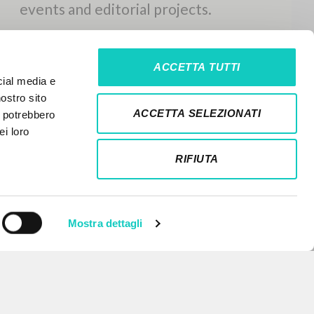
ACCETTA TUTTI
cial media e
nostro sito
ACCETTA SELEZIONATI
i potrebbero
ei loro
RIFIUTA
Mostra dettagli
NEWSLETTER
Get updates on new releases,
events and editorial projects.