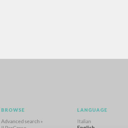
ADVANCED SEAR
ou want even more precise results? Use the
0
RESULTS FOUND
View details by type
LANGUAGE
AUTHOR
YEAR