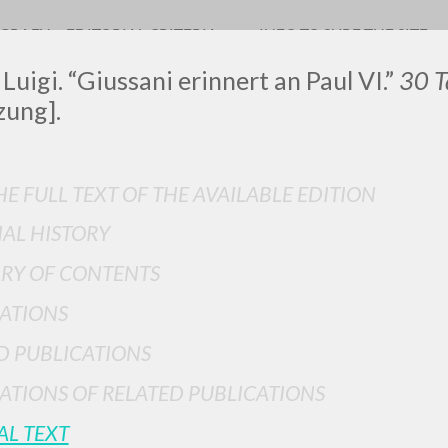
OGRAFY
EDITORIAL CRITERIA
INFO TO SURF THE SITE
 Luigi. “Giussani erinnert an Paul VI.”
30 T
zung].
LUIGI
E FULL TEXT OF THE AVAILABLE EDITION
IAL HISTORY
SSANI
RY OF CONTENTS
ATIONS
scritti
D PUBLICATIONS
ATIONS OF RELATED PUBLICATIONS
AL TEXT