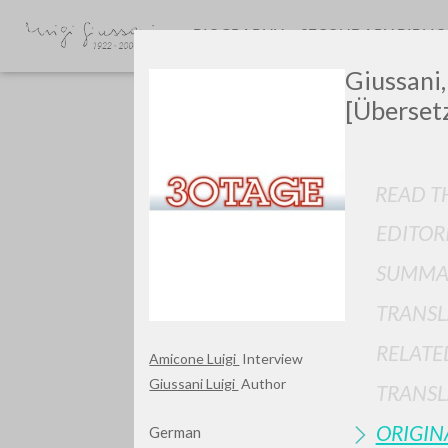
BIOGRAPHY
SECONDARY BIBLI
Giussani,
[Überset
READ TH
EDITOR
GIU
SUMMA
TRANSL
RELATE
Amicone Luigi
Interview
Giussani Luigi
Author
TRANSL
ORIGIN
German