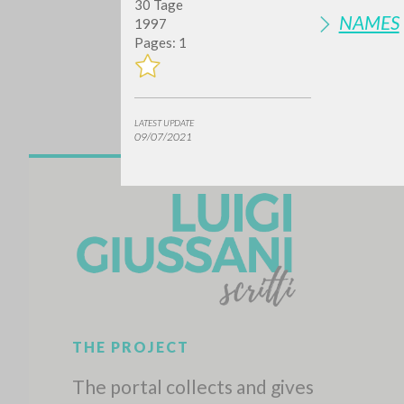
30 Tage
NAMES
1997
Pages: 1
LATEST UPDATE
09/07/2021
Do y
TYPE OF WORK