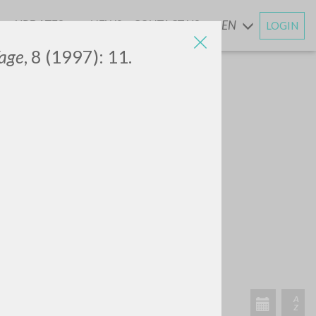
UPDATES
NEWS
CONTACT US
EN
LOGIN
AND
age
, 8 (1997): 11.