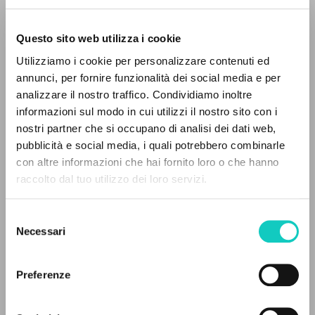
Questo sito web utilizza i cookie
Giussani Luigi
Author
Utilizziamo i cookie per personalizzare contenuti ed
Spanish
annunci, per fornire funzionalità dei social media e per
Nueva Tierra
analizzare il nostro traffico. Condividiamo inoltre
1989
informazioni sul modo in cui utilizzi il nostro sito con i
Pages: 5
nostri partner che si occupano di analisi dei dati web,
pubblicità e social media, i quali potrebbero combinarle
THE PROJECT
con altre informazioni che hai fornito loro o che hanno
raccolto dal tuo utilizzo dei loro servizi.
LATEST UPDATE
The portal collects and gives access to the
09/12/2025
writings of Luigi Giussani: nearly 5,000
Selezione
bibliographic references, full texts in 5
Necessari
del
languages, and dedicated thematic sections.
consenso
FULL TEXT
Preferenze
EDITORIAL HISTORY
BROWSE