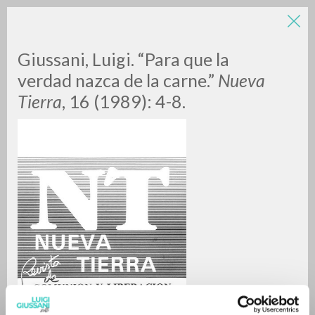
Giussani, Luigi. “Para que la
verdad nazca de la carne.”
Nueva
Tierra
, 16 (1989): 4-8.
ADVANCED SEARCH »
A
Z
0
RESULTS FOUND
MORE RESULTS