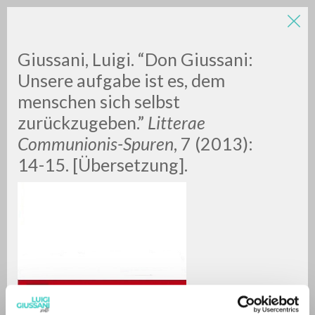
LUIGI
Giussani, Luigi. “Don Giussani:
Unsere aufgabe ist es, dem
menschen sich selbst
GIUSSANI
zurückzugeben.”
Litterae
Communionis-Spuren
, 7 (2013):
scritti
14-15. [Übersetzung].