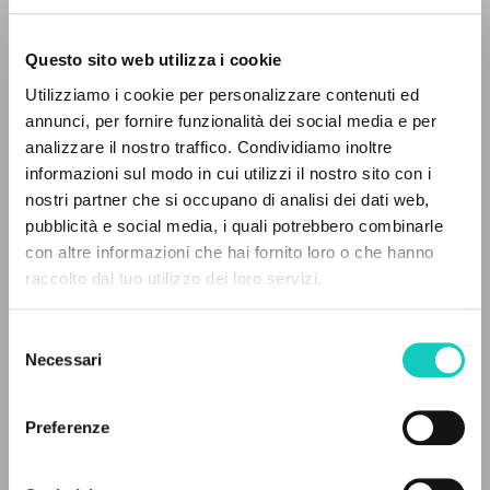
Questo sito web utilizza i cookie
ADVANCED SEARCH »
Utilizziamo i cookie per personalizzare contenuti ed
A
Z
annunci, per fornire funzionalità dei social media e per
analizzare il nostro traffico. Condividiamo inoltre
0
RESULTS FOUND
informazioni sul modo in cui utilizzi il nostro sito con i
nostri partner che si occupano di analisi dei dati web,
Giussani Luigi
Author
pubblicità e social media, i quali potrebbero combinarle
con altre informazioni che hai fornito loro o che hanno
German
raccolto dal tuo utilizzo dei loro servizi.
MORE RESULTS
Litterae Communionis-Spuren
2013
Selezione
Pages: 2
Necessari
del
consenso
Preferenze
LATEST UPDATE
12/07/2021