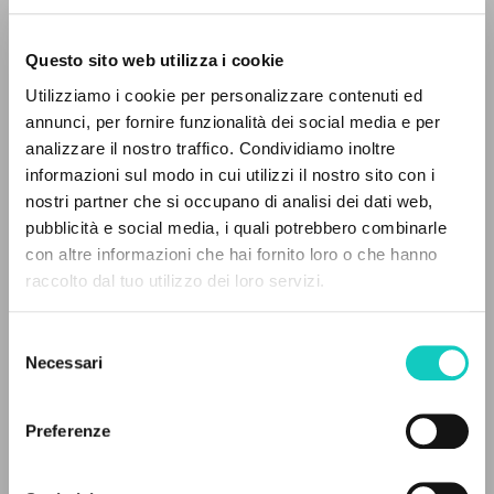
Questo sito web utilizza i cookie
Utilizziamo i cookie per personalizzare contenuti ed
annunci, per fornire funzionalità dei social media e per
analizzare il nostro traffico. Condividiamo inoltre
informazioni sul modo in cui utilizzi il nostro sito con i
nostri partner che si occupano di analisi dei dati web,
Giussani Luigi
Author
pubblicità e social media, i quali potrebbero combinarle
THE PROJECT
con altre informazioni che hai fornito loro o che hanno
Portuguese
raccolto dal tuo utilizzo dei loro servizi.
The portal collects and gives access to the
Litterae Communionis-Passos ediçao portuguesa
2013
writings of Luigi Giussani: nearly 5,000
Selezione
Pages: 2
bibliographic references, full texts in 5
Necessari
del
languages, and dedicated thematic sections.
consenso
Preferenze
LATEST UPDATE
BROWSE
15/03/2024