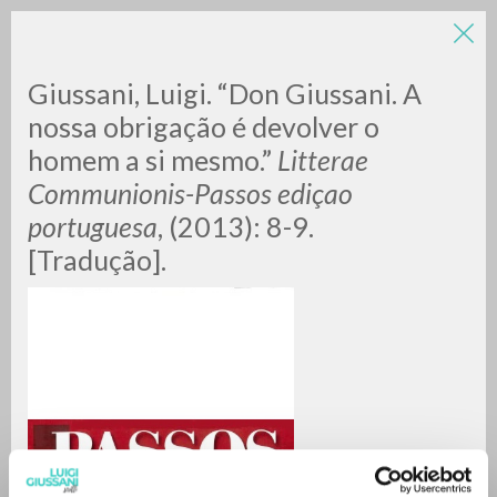
Giussani, Luigi. “Don Giussani. A
nossa obrigação é devolver o
homem a si mesmo.”
Litterae
Communionis-Passos ediçao
portuguesa
, (2013): 8-9.
[Tradução].
ADVANCED SEARCH »
A
Z
0
RESULTS FOUND
MORE RESULTS