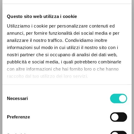
Questo sito web utilizza i cookie
ADVANCED SEARCH »
Utilizziamo i cookie per personalizzare contenuti ed
A
Z
annunci, per fornire funzionalità dei social media e per
analizzare il nostro traffico. Condividiamo inoltre
0
RESULTS FOUND
informazioni sul modo in cui utilizzi il nostro sito con i
nostri partner che si occupano di analisi dei dati web,
Giussani Luigi
Author
pubblicità e social media, i quali potrebbero combinarle
con altre informazioni che hai fornito loro o che hanno
Polish
raccolto dal tuo utilizzo dei loro servizi.
MORE RESULTS
Litterae Communionis-Ślady
2013
Selezione
Pages: 2
Necessari
del
consenso
Preferenze
LATEST UPDATE
12/07/2021