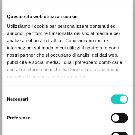
Questo sito web utilizza i cookie
ADVANCED SEARCH »
Giussani Luigi
Author
Utilizziamo i cookie per personalizzare contenuti ed
A
Z
annunci, per fornire funzionalità dei social media e per
Italian
analizzare il nostro traffico. Condividiamo inoltre
CL-Litterae Communionis
0
RESULTS FOUND
1987
informazioni sul modo in cui utilizzi il nostro sito con i
Pages: 4
nostri partner che si occupano di analisi dei dati web,
pubblicità e social media, i quali potrebbero combinarle
con altre informazioni che hai fornito loro o che hanno
raccolto dal tuo utilizzo dei loro servizi.
MORE RESULTS
LATEST UPDATE
09/01/2024
Selezione
Necessari
del
consenso
READ THE FULL TEXT OF THE AVAILABLE
Preferenze
EDITION