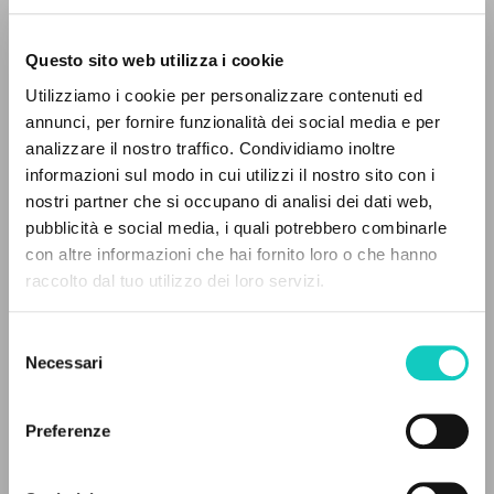
Questo sito web utilizza i cookie
Utilizziamo i cookie per personalizzare contenuti ed
annunci, per fornire funzionalità dei social media e per
THE PROJECT
analizzare il nostro traffico. Condividiamo inoltre
informazioni sul modo in cui utilizzi il nostro sito con i
The portal collects and gives access to the
nostri partner che si occupano di analisi dei dati web,
writings of Luigi Giussani: nearly 5,000
pubblicità e social media, i quali potrebbero combinarle
bibliographic references, full texts in 5
con altre informazioni che hai fornito loro o che hanno
languages, and dedicated thematic sections.
raccolto dal tuo utilizzo dei loro servizi.
Selezione
Amicone Luigi
Interview
BROWSE
Necessari
del
Ballarino Annamaria
Curator
consenso
Advanced search »
Celora Nicola
Curator
Il PerCorso
Giussani Luigi
Author
Preferenze
Contact us
Login
Itaca