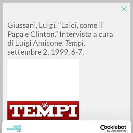
Giussani, Luigi. “Laici, come il
Papa e Clinton.” Intervista a cura
di Luigi Amicone.
Tempi
,
settembre 2, 1999, 6-7.
ADVANCED SEARCH »
A
Z
0
RESULTS FOUND
MORE RESULTS