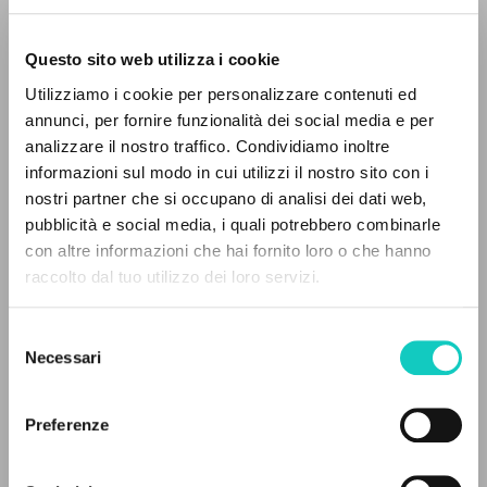
Questo sito web utilizza i cookie
Utilizziamo i cookie per personalizzare contenuti ed
annunci, per fornire funzionalità dei social media e per
Amicone Luigi
Interview
analizzare il nostro traffico. Condividiamo inoltre
Giussani Luigi
Author
informazioni sul modo in cui utilizzi il nostro sito con i
nostri partner che si occupano di analisi dei dati web,
Italian
pubblicità e social media, i quali potrebbero combinarle
Tempi
THE PROJECT
con altre informazioni che hai fornito loro o che hanno
1999
raccolto dal tuo utilizzo dei loro servizi.
Pages: 2
The portal collects and gives access to the
writings of Luigi Giussani: nearly 5,000
Selezione
bibliographic references, full texts in 5
Necessari
del
languages, and dedicated thematic sections.
LATEST UPDATE
consenso
11/05/2020
Preferenze
BROWSE