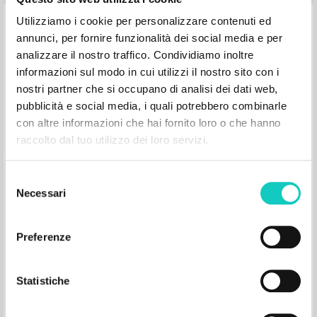
Utilizziamo i cookie per personalizzare contenuti ed
"Por qué tendrá sentido estar allí en
annunci, per fornire funzionalità dei social media e per
aquella hora." En Desde hace dos mil
analizzare il nostro traffico. Condividiamo inoltre
años: Cristo, compañía de Dios para el
informazioni sul modo in cui utilizzi il nostro sito con i
hombre
nostri partner che si occupano di analisi dei dati web,
pubblicità e social media, i quali potrebbero combinarle
con altre informazioni che hai fornito loro o che hanno
Giussani Luigi Author
Savorana Alberto Curator
raccolto dal tuo utilizzo dei loro servizi.
Ragusa Stefania Curator
Cooperativa Editoriale Nuovo Mondo
2000
Selezione
Spanish
Necessari
del
Place of publication : Milano
Pages: 3
consenso
Preferenze
Statistiche