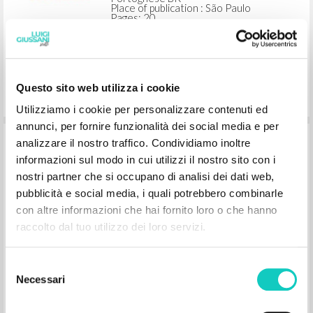
Place of publication : São Paulo
Pages: 20
Questo sito web utilizza i cookie
Utilizziamo i cookie per personalizzare contenuti ed
annunci, per fornire funzionalità dei social media e per
A fidelidade à oração
analizzare il nostro traffico. Condividiamo inoltre
informazioni sul modo in cui utilizzi il nostro sito con i
nostri partner che si occupano di analisi dei dati web,
Giussani Luigi Author
pubblicità e social media, i quali potrebbero combinarle
Litterae Communionis-Passos edição
con altre informazioni che hai fornito loro o che hanno
brasileira
raccolto dal tuo utilizzo dei loro servizi.
2004
Portoghese BR
Place of publication : São Paulo
Pages: 3
Selezione
Necessari
del
consenso