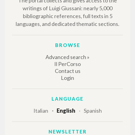
The portal collects and gives access to the
writings of Luigi Giussani: nearly 5,000
bibliographic references, full texts in 5
languages, and dedicated thematic sections.
BROWSE
Advanced search »
Il PerCorso
Contact us
Login
LANGUAGE
Italian
English
Spanish
NEWSLETTER