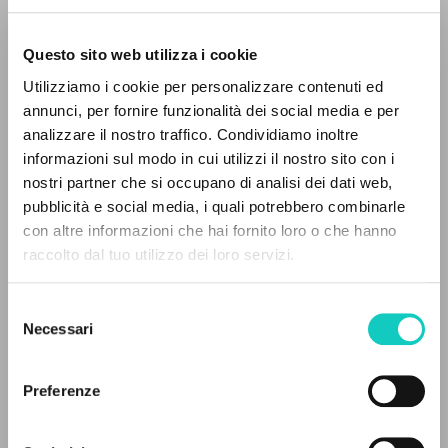
Questo sito web utilizza i cookie
Utilizziamo i cookie per personalizzare contenuti ed
annunci, per fornire funzionalità dei social media e per
THE PROJECT
analizzare il nostro traffico. Condividiamo inoltre
informazioni sul modo in cui utilizzi il nostro sito con i
The portal collects and gives access to the
Giussani Luigi
Author
nostri partner che si occupano di analisi dei dati web,
Perez Juliana P.
Translator
writings of Luigi Giussani: nearly 5,000
pubblicità e social media, i quali potrebbero combinarle
bibliographic references, full texts in 5
con altre informazioni che hai fornito loro o che hanno
Portoghese BR
languages, and dedicated thematic sections.
raccolto dal tuo utilizzo dei loro servizi.
Litterae Communionis-Passos edição brasileira
2004
Pages: 3
Selezione
BROWSE
Necessari
del
consenso
Advanced search »
Il PerCorso
Preferenze
LATEST UPDATE
Contact us
11/07/2024
Login