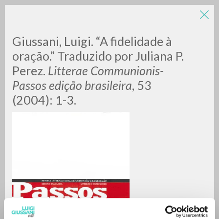
Giussani, Luigi. “A fidelidade à
oração.” Traduzido por Juliana P.
Perez.
Litterae Communionis-
Passos edição brasileira
, 53
A
Z
(2004): 1-3.
0
RESULTS FOUND
MORE RESULTS