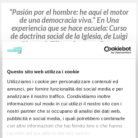
Martini y Fernando Bastos de Avila
Giussani Luigi Author
Buttiglione Rocco Author
Santoro Filippo Author
Morandé Pedro Author
Martini Marco Author
Bastos de Avila Fernando Author
Editorial Docencia
1989
Spanish
Place of publication : Buenos Aires
Pages: 6
Questo sito web utilizza i cookie
ISBN
: 950-99466-0-5
Utilizziamo i cookie per personalizzare contenuti ed
annunci, per fornire funzionalità dei social media e per
analizzare il nostro traffico. Condividiamo inoltre
informazioni sul modo in cui utilizzi il nostro sito con i
nostri partner che si occupano di analisi dei dati web,
pubblicità e social media, i quali potrebbero combinarle
“Pasión por el hombre: he aquí el motor
con altre informazioni che hai fornito loro o che hanno
de una democracia viva.” En Una
raccolto dal tuo utilizzo dei loro servizi.