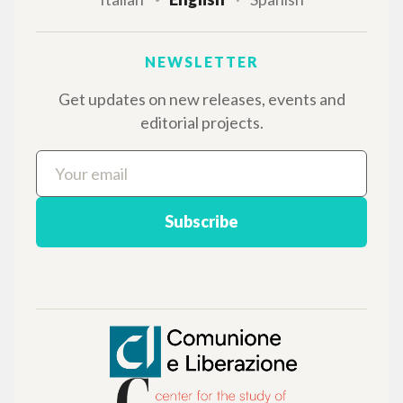
writings of Luigi Giussani: nearly 5,000
bibliographic references, full texts in 5
languages, and dedicated thematic sections.
BROWSE
Advanced search »
Il PerCorso
Contact us
Login
LANGUAGE
Italian
English
Spanish
NEWSLETTER