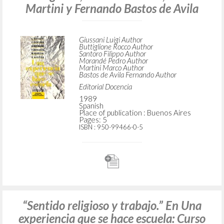
ADVANCED SEARCH »
A
Z
4
RESULTS FOUND
“La caridad se hace obra." En Una
experiencia que se hace escuela: Curso
de doctrina social de la Iglesia, de Luigi
Giussani, Filippo Santoro, Rocco
Buttiglione, Pedro Morandé, Marco
Martini y Fernando Bastos de Avila
Giussani Luigi Author