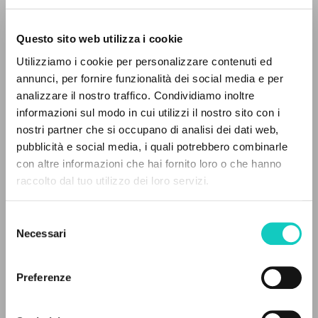
Questo sito web utilizza i cookie
ADVANCED SEARCH »
Utilizziamo i cookie per personalizzare contenuti ed
A
Z
annunci, per fornire funzionalità dei social media e per
analizzare il nostro traffico. Condividiamo inoltre
0
RESULTS FOUND
informazioni sul modo in cui utilizzi il nostro sito con i
nostri partner che si occupano di analisi dei dati web,
pubblicità e social media, i quali potrebbero combinarle
con altre informazioni che hai fornito loro o che hanno
raccolto dal tuo utilizzo dei loro servizi.
MORE RESULTS
Selezione
Necessari
del
Bastos de Avila Fernando
Author
consenso
Buttiglione Rocco
Author
Preferenze
Giussani Luigi
Author
Martini Marco
Author
Morandé Pedro
Author