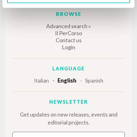
writings of Luigi Giussani: nearly 5,000
bibliographic references, full texts in 5
languages, and dedicated thematic sections.
BROWSE
Advanced search »
Il PerCorso
Contact us
Login
LANGUAGE
Italian
English
Spanish
NEWSLETTER