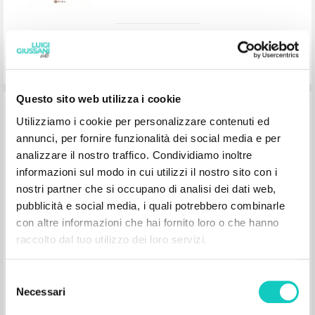
1998
Portuguese
Place of publication : Lisboa
Pages: 72
ISBN
: 972-8040-28-8
Questo sito web utilizza i cookie
Utilizziamo i cookie per personalizzare contenuti ed
annunci, per fornire funzionalità dei social media e per
analizzare il nostro traffico. Condividiamo inoltre
informazioni sul modo in cui utilizzi il nostro sito con i
Educar é um risco
nostri partner che si occupano di analisi dei dati web,
pubblicità e social media, i quali potrebbero combinarle
con altre informazioni che hai fornito loro o che hanno
Giussani Luigi Author
Lobkowicz Nikolaus Preface
raccolto dal tuo utilizzo dei loro servizi.
Paulus Editora
2018
Portuguese
Selezione
Place of publication : Lisboa
Necessari
del
Pages: 128
ISBN
: 978-972-30-2074-8
consenso