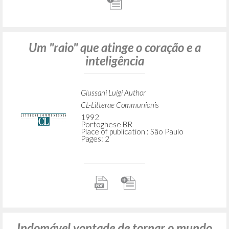
Um "raio" que atinge o coração e a
inteligência
Giussani Luigi Author
CL-Litterae Communionis
1992
Portoghese BR
Place of publication : São Paulo
Pages: 2
Indomável vontade de tornar o mundo