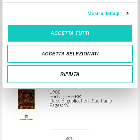
Mostra dettagli
ACCETTA TUTTI
A consciência religiosa no homem
moderno: Notas para católicos
ACCETTA SELEZIONATI
"engajados"
RIFIUTA
Giussani Luigi Author
Editora Companhia Ilimitada
1988
Portoghese BR
Place of publication : São Paulo
Pages: 96