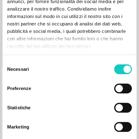
annunci, per fornire funzionalità dei social media e per
Luigi Giussani
analizzare il nostro traffico. Condividiamo inoltre
informazioni sul modo in cui utilizzi il nostro sito con i
Mahfoud Miguel Author
nostri partner che si occupano di analisi dei dati web,
Estudos de Psicologia (Campinas)
pubblicità e social media, i quali potrebbero combinarle
2016
con altre informazioni che hai fornito loro o che hanno
Portuguese
raccolto dal tuo utilizzo dei loro servizi.
Place of publication :
Pages: 7
Selezione
Necessari
del
Bom caminho!
consenso
Preferenze
Giussani Luigi Author
Litterae Communionis-CL
Statistiche
1999
Portoghese BR
Place of publication : São Paulo
Pages: 1
Marketing