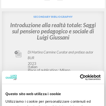
SECONDARY BIBLIOGRAPHY
Introduzione alla realtà totale: Saggi
sul pensiero pedagogico e sociale di
Luigi Giussani
Di Martino Carmine Curator and preface autor
BUR
2023
Italian
Place of publication : Milano
Pages: 368
ISBN
: 978-88-17-18025-2
Questo sito web utilizza i cookie
SECONDARY BIBLIOGRAPHY
Utilizziamo i cookie per personalizzare contenuti ed
A estruturação da experiência segundo