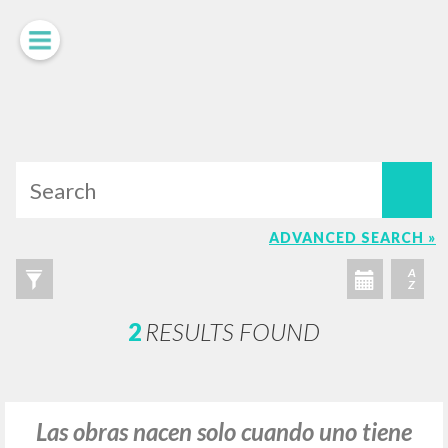
LUIGI
GIUSSANI
scritti