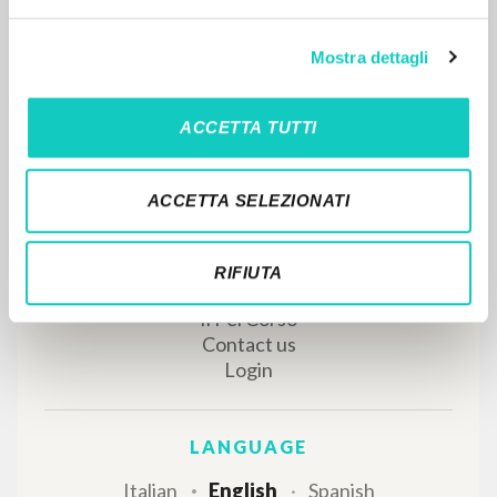
Giussani Luigi Author
CL-Comunión y Liberación
Mostra dettagli
1992
Spanish
Place of publication : México D. F.
Pages: 2
ACCETTA TUTTI
ACCETTA SELEZIONATI
RIFIUTA
MORE RESULTS