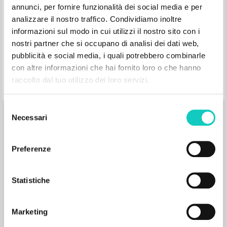
annunci, per fornire funzionalità dei social media e per
Las obras nacen solo cuando uno tiene
analizzare il nostro traffico. Condividiamo inoltre
el valor de decir: yo
informazioni sul modo in cui utilizzi il nostro sito con i
nostri partner che si occupano di analisi dei dati web,
pubblicità e social media, i quali potrebbero combinarle
Giussani Luigi Author
con altre informazioni che hai fornito loro o che hanno
CL-Litterae Communionis
raccolto dal tuo utilizzo dei loro servizi.
1992
Spanish
Place of publication : Ciudad de
México
Selezione
Pages: 2
Necessari
del
consenso
Preferenze
Statistiche
El sacrificio mas grande es dar la propia
vida por la obra de Otro
Marketing