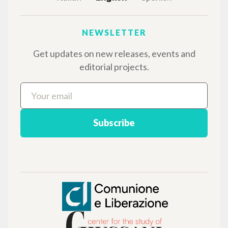
THE PROJECT
The portal collects and gives access to the
writings of Luigi Giussani: nearly 5,000
bibliographic references, full texts in 5
languages, and dedicated thematic sections.
BROWSE
Advanced search »
Il PerCorso
Contact us
Login
LANGUAGE