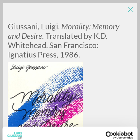
Giussani, Luigi.
Morality: Memory
and Desire.
Translated by K.D.
Whitehead. San Francisco:
Ignatius Press, 1986.
ADVANCED SEARCH »
A
Z
0
RESULTS FOUND
MORE RESULTS