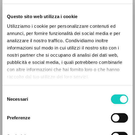
Questo sito web utilizza i cookie
Utilizziamo i cookie per personalizzare contenuti ed
annunci, per fornire funzionalità dei social media e per
analizzare il nostro traffico. Condividiamo inoltre
Giussani Luigi
Author
informazioni sul modo in cui utilizzi il nostro sito con i
Whithehead K.D.
Translator
nostri partner che si occupano di analisi dei dati web,
pubblicità e social media, i quali potrebbero combinarle
THE PROJECT
Ignatius Press
con altre informazioni che hai fornito loro o che hanno
English
raccolto dal tuo utilizzo dei loro servizi.
The portal collects and gives access to the
1986
Pages: 174
writings of Luigi Giussani: nearly 5,000
Selezione
bibliographic references, full texts in 5
Necessari
del
languages, and dedicated thematic sections.
consenso
LATEST UPDATE
Preferenze
06/06/2025
BROWSE