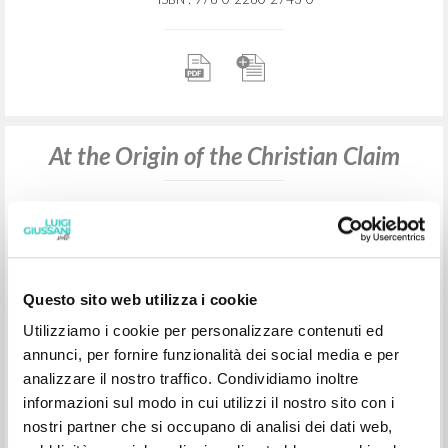
At the Origin of the Christian Claim
Giussani Luigi Author
Schindler David L. Preface
McGill-Queen's University Press
2026
English
Place of publication : Montreal-
Kingston-London-Chicago
Pages: 132
ISBN
: 978-0-2280-2743-0
Questo sito web utilizza i cookie
Utilizziamo i cookie per personalizzare contenuti ed
annunci, per fornire funzionalità dei social media e per
At the Origin of the Christian Claim
analizzare il nostro traffico. Condividiamo inoltre
informazioni sul modo in cui utilizzi il nostro sito con i
nostri partner che si occupano di analisi dei dati web,
Giussani Luigi Author