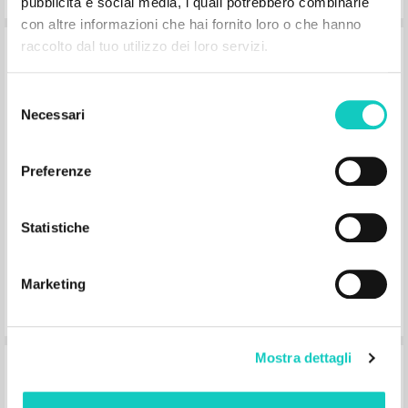
Schindler David L. Preface
pubblicità e social media, i quali potrebbero combinarle
McGill-Queen's University Press
con altre informazioni che hai fornito loro o che hanno
1998
raccolto dal tuo utilizzo dei loro servizi.
English
Place of publication : Montreal-
Kingston-London-Buffalo
Selezione
Pages: 144
ISBN
: 0-7735-1627-1
Necessari
del
consenso
Preferenze
Statistiche
Why the Church?
Marketing
Giussani Luigi Author
McGill-Queen's University Press
2001
Mostra dettagli
English
Place of publication : Montreal-
Kingston-London-Ithaca
Pages: 288