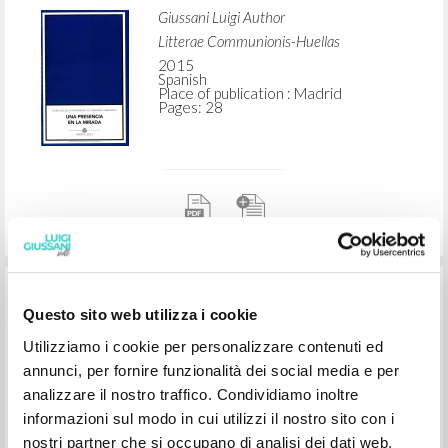
ISBN
: 978-84-9920-181-8
"Reconocer a Cristo." En Una Presencia
en la mirada: Ejercicios de la
Fraternidad de Comunión y Liberación
Giussani Luigi Author
Litterae Communionis-Huellas
Questo sito web utilizza i cookie
2015
Utilizziamo i cookie per personalizzare contenuti ed
Spanish
Place of publication : Madrid
annunci, per fornire funzionalità dei social media e per
Pages: 28
analizzare il nostro traffico. Condividiamo inoltre
informazioni sul modo in cui utilizzi il nostro sito con i
nostri partner che si occupano di analisi dei dati web,