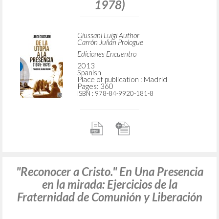
ADVANCED SEARCH »
A
Z
4
RESULTS FOUND
De la utopía a la presencia: (1975-
1978)
Giussani Luigi Author
Carrón Julián Prologue
Ediciones Encuentro
2013
Spanish
Place of publication : Madrid
Pages: 360