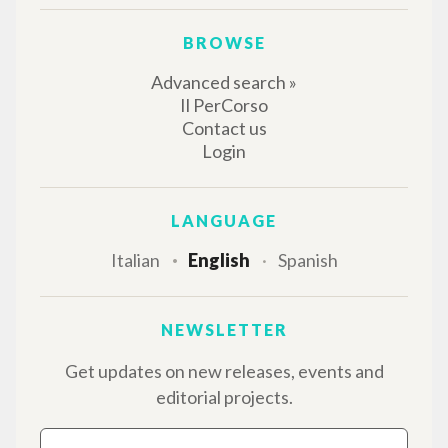
THE PROJECT
The portal collects and gives access to the
writings of Luigi Giussani: nearly 5,000
bibliographic references, full texts in 5
languages, and dedicated thematic sections.
BROWSE
Advanced search »
Il PerCorso
Contact us
Login