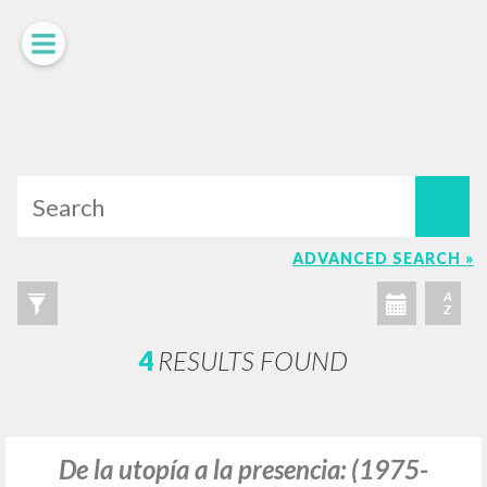
LUIGI
GIUSSANI
scritti