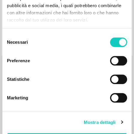
pubblicità e social media, i quali potrebbero combinarle
con altre informazioni che hai fornito loro o che hanno
raccolto dal tuo utilizzo dei loro servizi.
El encuentro que despierta la
Selezione
esperanza
Necessari
del
consenso
Preferenze
Giussani Luigi Author
Prosperi Davide Curator
Parolin Pietro Prologue
Ediciones Encuentro
Statistiche
2025
Spanish
Place of publication : Madrid
Pages: 138
Marketing
ISBN
: 978-84-1339-42-4
Mostra dettagli