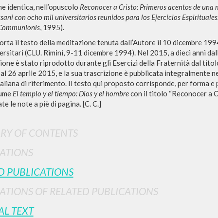
e identica, nell’opuscolo
Reconocer a Cristo: Primeros acentos de una 
sani con ocho mil universitarios reunidos para los Ejercicios Espirituale
 Communionis
, 1995).
porta il testo della meditazione tenuta dall’Autore il 10 dicembre 1994
rsitari (CLU. Rimini, 9-11 dicembre 1994). Nel 2015, a dieci anni dalla
ione è stato riprodotto durante gli Esercizi della Fraternità dal titol
 al 26 aprile 2015, e la sua trascrizione è pubblicata integralmente 
italiana di riferimento. Il testo qui proposto corrisponde, per forma e 
lume
El templo y el tiempo: Dios y el hombre
con il titolo “Reconocer a C
e le note a piè di pagina. [C. C.]
RY OF CONTENTS
BROWSE
LANGUAGE
ATIONS
Advanced search »
Italian
Il PerCorso
English
D PUBLICATIONS
Contact us
Spanish
ATIONS OF RELATED PUBLICATIONS
Login
AL TEXT