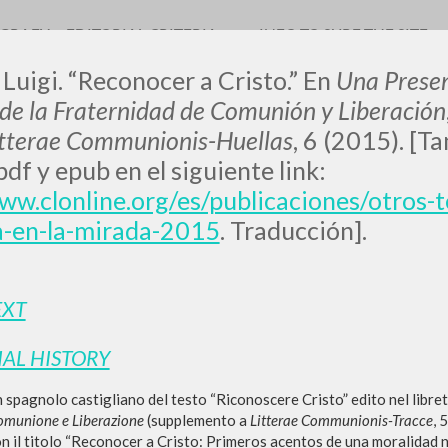
OGRAFY
EDITORIAL CRITERIA
INFO TO SURF THE SITE
 Luigi.
“Reconocer a Cristo.” En
Una Presen
s de la Fraternidad de Comunión y Liberación
itterae Communionis-Huellas
, 6 (2015). [T
df y epub en el siguiente link:
0
RESULTS FOUND
www.clonline.org/es/publicaciones/otros
a-en-la-mirada-2015
. Traducción].
View details by type
LANGUAGE
AUTHOR
YEAR
EXT
IAL HISTORY
 spagnolo castigliano del testo “Riconoscere Cristo” edito nel libre
 Comunione e Liberazione
(supplemento a
Litterae Communionis-Tracce
, 
n il titolo “Reconocer a Cristo: Primeros acentos de una moralidad 
MORE RESULTS