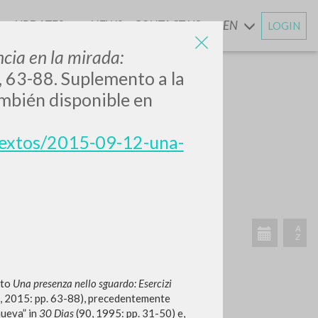
UPDATES
NEWS
CONTACT US
EN
LOGIN
AND
cia en la mirada:
, 63-88. Suplemento a la
ambién disponible en
-textos/2015-09-12-una-
RECENT ACTIVITIES
A
Z
tto
Una presenza nello sguardo: Esercizi
5, 2015: pp. 63-88), precedentemente
nueva” in
30 Dias
(90, 1995: pp. 31-50) e,