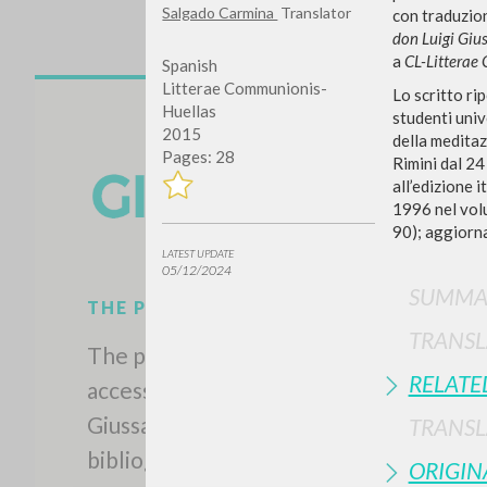
Salgado Carmina
Translator
con traduzion
don Luigi Gius
a
CL-Litterae
Spanish
Litterae Communionis-
Lo scritto ri
Huellas
studenti unive
2015
della meditaz
Pages: 28
Rimini dal 24
all’edizione 
1996 nel vo
90); aggiornat
LATEST UPDATE
05/12/2024
SUMMA
THE PROJECT
TRANSL
The portal collects and gives
RELATE
access to the writings of Luigi
Giussani: nearly 5,000
TRANSL
bibliographic references, full
ORIGIN