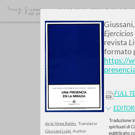
BIOGRAPHY
SECONDARY BIBLI
Giussani,
Ejercicio
revista
L
formato p
https://
presenci
TYPE OF WORK
FULL T
EDITOR
Traduzione in
de la Vega Belén
Translator
spirituali di
Giussani Luigi
Author
pubblicato co