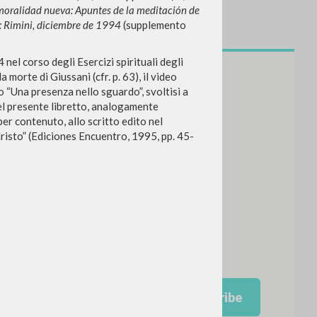
moralidad nueva: Apuntes de la meditación de
s: Rimini, diciembre de 1994
(supplemento
 nel corso degli Esercizi spirituali degli
 morte di Giussani (cfr. p. 63), il video
o “Una presenza nello sguardo”, svoltisi a
nel presente libretto, analogamente
per contenuto, allo scritto edito nel
risto”
(Ediciones Encuentro, 1995, pp. 45-
NEWSLETTER
Get updates on new releases,
events and editorial projects.
Subscribe