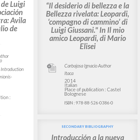
de Luigi
“Il desiderio di bellezza e la
ociación
Bellezza rivelata: Leopardi,
ra: Avila
‘compagno di cammino’ di
lio de
Luigi Giussani." In Il mio
amico Leopardi, di Mario
Elisei
uthor
io
Carbajosa Ignacio Author
 Introduction
Itaca
ionis-
2014
Italian
Place of publication : Castel
Bolognese
tion :
ISBN
: 978-88-526-0386-0
SECONDARY BIBLIOGRAPHY
Introducción a la nueva