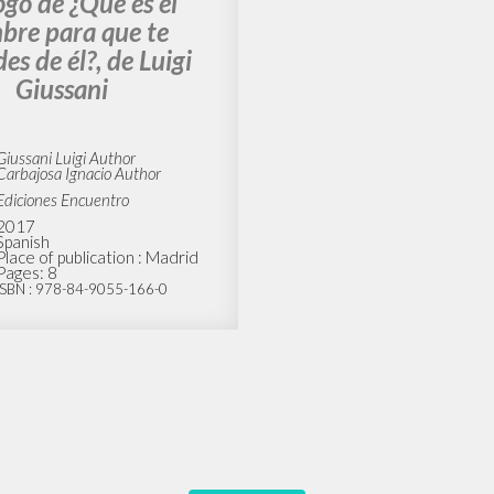
ogo de ¿Qué es el
bre para que te
es de él?, de Luigi
Giussani
Giussani Luigi Author
Carbajosa Ignacio Author
Ediciones Encuentro
2017
Spanish
Place of publication : Madrid
Pages: 8
ISBN
: 978-84-9055-166-0