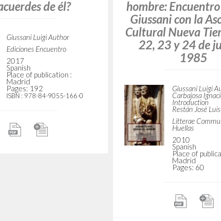
acuerdes de él?
hombre: Encuentro 
Giussani con la As
Cultural Nueva Tier
Giussani Luigi Author
22, 23 y 24 de ju
Ediciones Encuentro
1985
2017
Spanish
Place of publication :
Madrid
Pages: 192
Giussani Luigi A
Carbajosa Ignac
ISBN
: 978-84-9055-166-0
Introduction
Restán José Luis
Litterae Commun
Huellas
2010
Spanish
Place of publica
Madrid
Pages: 60