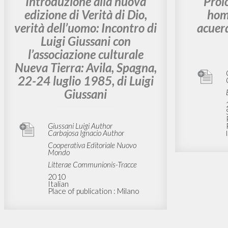
Introduzione alla nuova
Pról
edizione di Verità di Dio,
hom
verità dell’uomo: Incontro di
acuerd
Luigi Giussani con
l’associazione culturale
Nueva Tierra: Avila, Spagna,
22-24 luglio 1985, di Luigi
Giussani
Giussani Luigi Author
Carbajosa Ignacio Author
Cooperativa Editoriale Nuovo
Mondo
Litterae Communionis-Tracce
2010
Italian
Place of publication : Milano