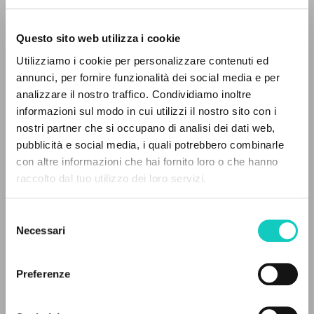
Questo sito web utilizza i cookie
ADVANCED SEARCH »
Utilizziamo i cookie per personalizzare contenuti ed
A
Z
annunci, per fornire funzionalità dei social media e per
analizzare il nostro traffico. Condividiamo inoltre
0
RESULTS FOUND
informazioni sul modo in cui utilizzi il nostro sito con i
nostri partner che si occupano di analisi dei dati web,
pubblicità e social media, i quali potrebbero combinarle
con altre informazioni che hai fornito loro o che hanno
raccolto dal tuo utilizzo dei loro servizi.
MORE RESULTS
Carbajosa Ignacio
Author
Giussani Luigi
Author
Selezione
Necessari
del
Spanish
consenso
Litterae Communionis-Huellas
Preferenze
2010
Pages: 2