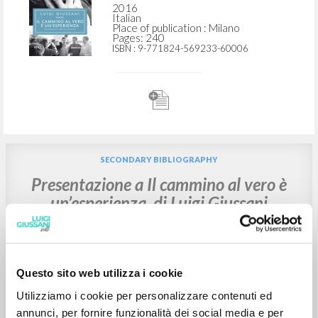
Giussani Luigi Author
Bassetti Gualtiero Presentation
BUR: Corriere della Sera
2016
Italian
Place of publication : Milano
Pages: 240
ISBN
: 9-771824-569233-60006
SECONDARY BIBLIOGRAPHY
Presentazione a Il cammino al vero è
un’esperienza, di Luigi Giussani
Questo sito web utilizza i cookie
Utilizziamo i cookie per personalizzare contenuti ed
annunci, per fornire funzionalità dei social media e per
Giussani Luigi Author