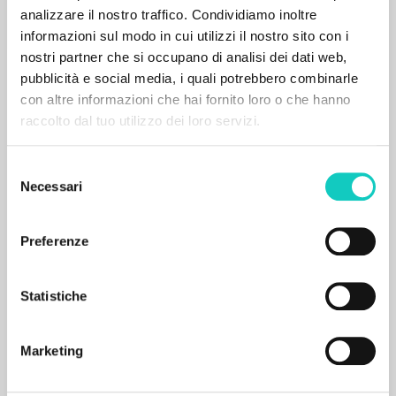
Bassetti Gualtiero Author
analizzare il nostro traffico. Condividiamo inoltre
BUR: Corriere della Sera
informazioni sul modo in cui utilizzi il nostro sito con i
2016
nostri partner che si occupano di analisi dei dati web,
Italian
Place of publication : Milano
pubblicità e social media, i quali potrebbero combinarle
Pages: 7
con altre informazioni che hai fornito loro o che hanno
ISBN
: 9-771824-569233-60006
raccolto dal tuo utilizzo dei loro servizi.
Selezione
MORE RESULTS
Necessari
del
consenso
Preferenze
Statistiche
Marketing
THE PROJECT