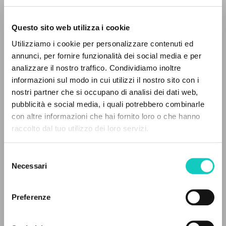
Questo sito web utilizza i cookie
Utilizziamo i cookie per personalizzare contenuti ed
annunci, per fornire funzionalità dei social media e per
IL PROGETTO
analizzare il nostro traffico. Condividiamo inoltre
Battista Pierluigi
Intervista
informazioni sul modo in cui utilizzi il nostro sito con i
Il portale raccoglie e rende accessibili gli scritti
Giussani Luigi
Autore
nostri partner che si occupano di analisi dei dati web,
di Luigi Giussani: quasi 5000 voci bibliografiche,
pubblicità e social media, i quali potrebbero combinarle
testi integrali in 5 lingue e percorsi tematici
Italiano
con altre informazioni che hai fornito loro o che hanno
Litterae Communionis-Tracce
dedicati.
raccolto dal tuo utilizzo dei loro servizi.
1999
Pagine: 4
Selezione
NAVIGA
Necessari
del
consenso
Ricerca avanzata »
ULTIMO AGGIORNAMENTO
Il PerCorso
Preferenze
30/03/2020
Contatti
Login