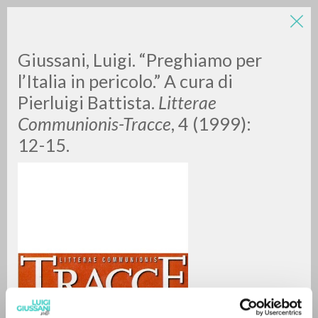
Giussani, Luigi. “Preghiamo per
l’Italia in pericolo.” A cura di
Pierluigi Battista.
Litterae
Communionis-Tracce
, 4 (1999):
A
Z
12-15.
0
DOCUMENTI TROVATI
RISULTATI SUCCESSIVI