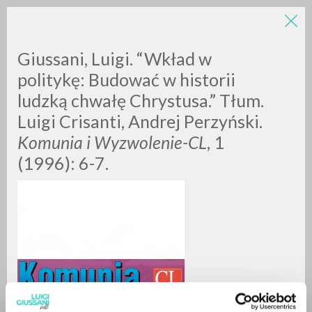
Giussani, Luigi. “Wkład w
politykę: Budować w historii
ludzką chwałę Chrystusa.” Tłum.
Luigi Crisanti, Andrej Perzyński.
Komunia i Wyzwolenie-CL
, 1
(1996): 6-7.
RICERCA AVANZATA »
A
Z
0
DOCUMENTI TROVATI
RISULTATI SUCCESSIVI