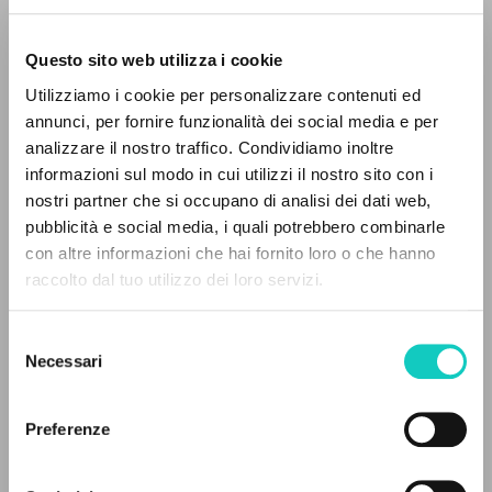
Questo sito web utilizza i cookie
Utilizziamo i cookie per personalizzare contenuti ed
annunci, per fornire funzionalità dei social media e per
analizzare il nostro traffico. Condividiamo inoltre
informazioni sul modo in cui utilizzi il nostro sito con i
nostri partner che si occupano di analisi dei dati web,
Crisanti Luigi
Traduttore
pubblicità e social media, i quali potrebbero combinarle
Giussani Luigi
Autore
IL PROGETTO
con altre informazioni che hai fornito loro o che hanno
Perzyński Andrzej
Traduttore
raccolto dal tuo utilizzo dei loro servizi.
Il portale raccoglie e rende accessibili gli scritti
di Luigi Giussani: quasi 5000 voci bibliografiche,
Polacco
Selezione
testi integrali in 5 lingue e percorsi tematici
Komunia i Wyzwolenie-CL
Necessari
del
1996
dedicati.
consenso
Pagine: 2
Preferenze
NAVIGA