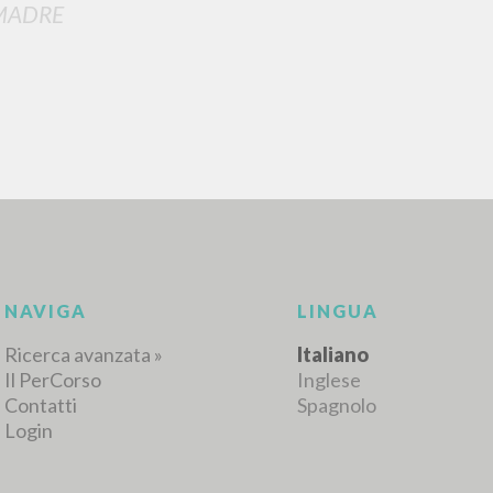
MADRE
NAVIGA
LINGUA
Ricerca avanzata »
Italiano
Il PerCorso
Inglese
Contatti
Spagnolo
Login