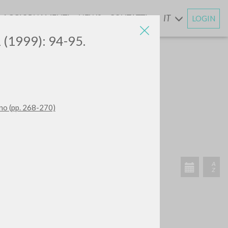
AGGIORNAMENTI
NEWS
CONTATTI
IT
LOGIN
E
1 (1999): 94-95.
iano (pp. 268-270)
ATTIVITÀ RECENTI
A
Z