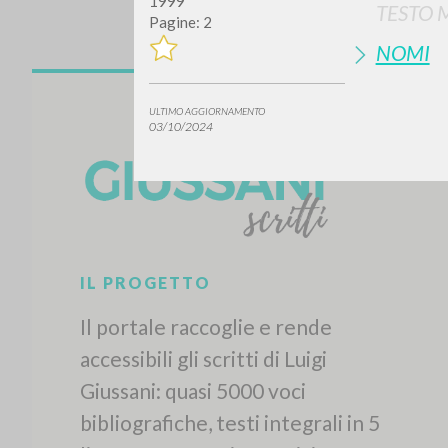
1999
TESTO 
Pagine: 2
NOMI
ULTIMO AGGIORNAMENTO
03/10/2024
IL PROGETTO
Il portale raccoglie e rende
accessibili gli scritti di Luigi
Giussani: quasi 5000 voci
bibliografiche, testi integrali in 5