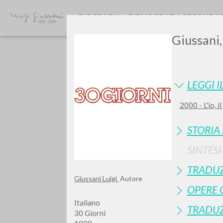
BIOGRAFIA
BIBLIOGRAFIA SECONDA
Giussani,
LEGGI I
2000 - L'io, 
STORIA
TIPOLOGIA OPERA
SINTES
TRADUZ
Giussani Luigi
Autore
OPERE 
Italiano
TRADUZ
30 Giorni