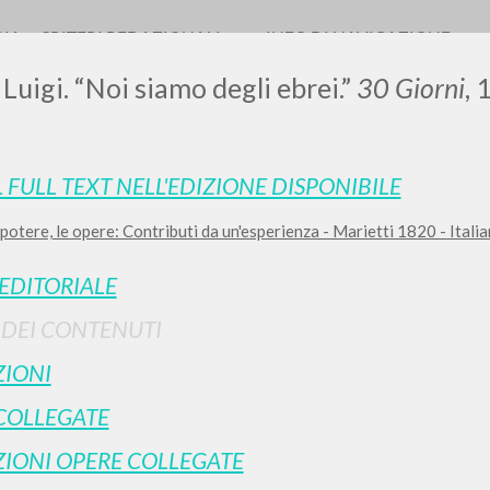
RIA
CRITERI REDAZIONALI
INFO DI NAVIGAZIONE
 Luigi. “Noi siamo degli ebrei.”
30 Giorni
, 
L FULL TEXT NELL'EDIZIONE DISPONIBILE
0
DOCUMENTI TROVATI
il potere, le opere: Contributi da un'esperienza - Marietti 1820 - Ital
Visualizza dettagli per tipologia
 EDITORIALE
LINGUA
AUTORE
ANNO
I DEI CONTENUTI
IONI
COLLEGATE
IONI OPERE COLLEGATE
RISULTATI SUCCESSIVI