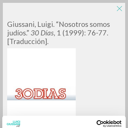
LUIGI
Giussani, Luigi. “Nosotros somos
judíos.”
30 Días
, 1 (1999): 76-77.
[Traducción].
GIUSSANI
scritti