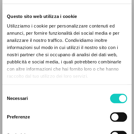
Questo sito web utilizza i cookie
RICERCA AVANZATA »
Giussani Luigi
Autore
Utilizziamo i cookie per personalizzare contenuti ed
A
Z
annunci, per fornire funzionalità dei social media e per
Spagnolo
analizzare il nostro traffico. Condividiamo inoltre
30 Dias
0
DOCUMENTI TROVATI
1999
informazioni sul modo in cui utilizzi il nostro sito con i
Pagine: 2
nostri partner che si occupano di analisi dei dati web,
pubblicità e social media, i quali potrebbero combinarle
con altre informazioni che hai fornito loro o che hanno
raccolto dal tuo utilizzo dei loro servizi.
RISULTATI SUCCESSIVI
ULTIMO AGGIORNAMENTO
09/09/2020
Selezione
Necessari
del
consenso
LEGGI IL FULL TEXT NELL'EDIZIONE
Preferenze
DISPONIBILE