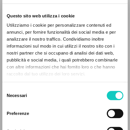
Questo sito web utilizza i cookie
RICERCA AVANZATA »
Giussani Luigi
Autore
Utilizziamo i cookie per personalizzare contenuti ed
A
Z
annunci, per fornire funzionalità dei social media e per
Italiano
analizzare il nostro traffico. Condividiamo inoltre
CL-Litterae Communionis
0
DOCUMENTI TROVATI
1992
informazioni sul modo in cui utilizzi il nostro sito con i
Pagine: 1
nostri partner che si occupano di analisi dei dati web,
pubblicità e social media, i quali potrebbero combinarle
con altre informazioni che hai fornito loro o che hanno
raccolto dal tuo utilizzo dei loro servizi.
RISULTATI SUCCESSIVI
ULTIMO AGGIORNAMENTO
14/02/2024
Selezione
Necessari
del
consenso
LEGGI IL FULL TEXT NELL'EDIZIONE
Preferenze
DISPONIBILE